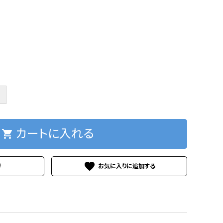
＋
カートに入れる
shopping_cart
favorite
せ