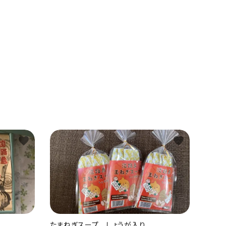
favorite
favorite
たまねぎスープ しょうが入り