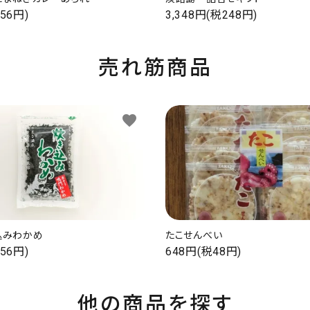
56円)
3,348円(税248円)
売れ筋商品
favorite
込みわかめ
たこせんべい
56円)
648円(税48円)
他の商品を探す