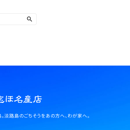
search
。淡路島のごちそうをあの方へ、わが家へ。