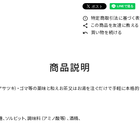
特定商取引法に基づく表記
error_outline
この商品を友達に教える
share
買い物を続ける
undo
商品説明
洋アサツキ）・ゴマ等の薬味と和えお茶又はお湯を注ぐだけで手軽に本格
、ソルビット、調味料（アミノ酸等）、酒精、