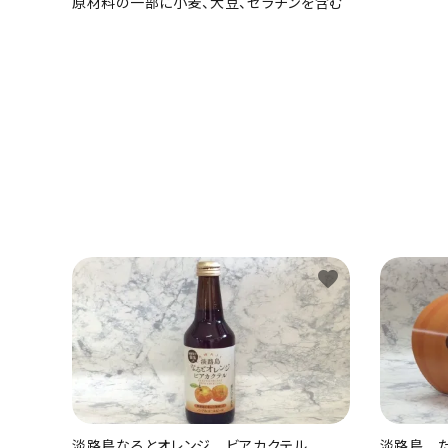
原材料の一部に小麦、大豆、ゼラチンを含む
favorite
淡路島なるとオレンジ ビアカクテル
淡路島 