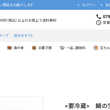
い商品をお届けします
ログイン
会
call
079
480円（税込）以上のお買上で送料無料
schedule
営業時
スープ
詰合せギフト
海の幸
お菓子類
一品、調味料
玉ちゃ
<要冷蔵> 鯛の