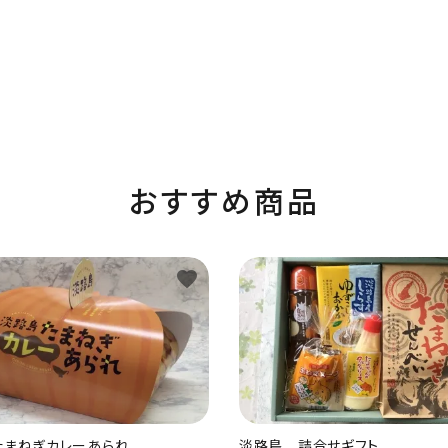
おすすめ商品
favorite
たまねぎカレーあられ
淡路島 詰合せギフト