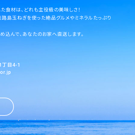
た食材は、どれも主役級の美味しさ！
淡路島玉ねぎを使った絶品グルメやミネラルたっぷり
。
め込んで、あなたのお家へ直送します。
目4-1
r.jp