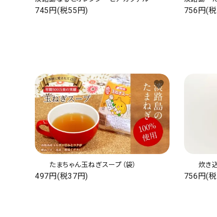
745円(税55円)
756円(税
favorite
たまちゃん玉ねぎスープ（袋）
炊き
497円(税37円)
756円(税