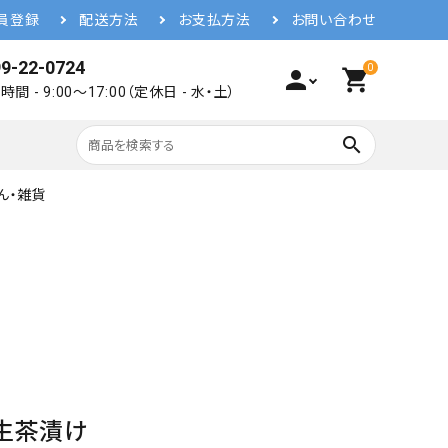
員登録
配送方法
お支払方法
お問い合わせ
9-22-0724
0
person
shopping_cart
間 - 9:00～17:00（定休日 - 水・土）
search
ん・雑貨
生茶漬け