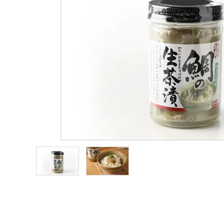
淡路産玉ねぎ
鳴門金時
淡路産牛商品
海の幸
お菓子類
一品、調味料
玉ちゃん・雑貨
INFORMATIOM
会社概要