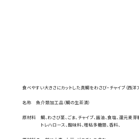
お支払い・配送
よくある質問
お問い合わせ
特定商取引
プライバシーポリシー
食べやすい大きさにカットした真鯛をわさび・チャイブ（西
ACCOUNT MENU
ようこそ ゲスト 様
名称 魚介類加工品（鯛の生茶漬）
ログイン
新規会員登録
原材料 鯛、わさび茎、ごま、チャイブ、醤油、食塩、還元麦芽糖
トレハロース、酸味料、増粘多糖類、香料、