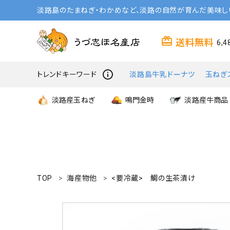
淡路島のたまねぎ・わかめなど、淡路の自然が育んだ美味し
card_giftcard
送料無料
6,
info_outline
トレンドキーワード
淡路島牛乳ドーナツ
玉ねぎ
淡路産玉ねぎ
鳴門金時
淡路産牛商品
TOP
海産物他
<要冷蔵> 鯛の生茶漬け
search
商品一覧