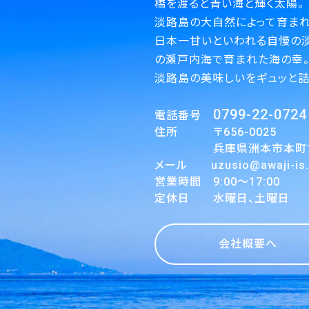
橋を渡ると青い海と輝く太陽。
淡路島の大自然によって育まれ
日本一甘いといわれる自慢の
の瀬戸内海で育まれた海の幸
淡路島の美味しいをギュッと詰
0799-22-0724
電話番号
住所 〒656-0025
兵庫県洲本市本町1丁
メール uzusio@awaji-is.o
営業時間 9:00～17:00
定休日 水曜日、土曜日
会社概要へ