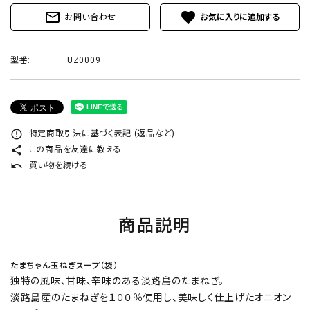
プライバシーポリシー
mail_outline
favorite
お問い合わせ
型番:
UZ0009
ACCOUNT MENU
ようこそ ゲスト 様
error_outline
特定商取引法に基づく表記 (返品など)
share
この商品を友達に教える
ログイン
新規会員登録
undo
買い物を続ける
商品説明
たまちゃん玉ねぎスープ（袋）
独特の風味、甘味、辛味のある淡路島のたまねぎ。
淡路島産のたまねぎを１００％使用し、美味しく仕上げたオニオン