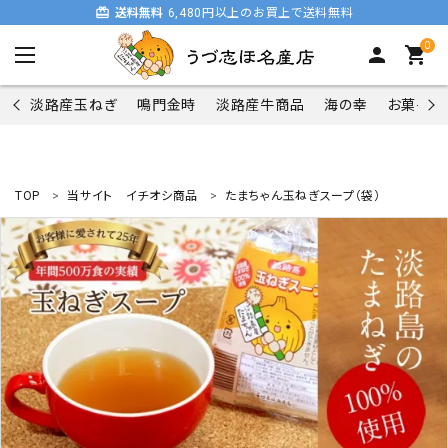
card_giftcard
送料無料
6,480円以上のお買上で送料無料
0
person
shopping_cart
淡路産玉ねぎ
鳴門金時
淡路産牛商品
海の幸
お菓子類
TOP
当サイト イチオシ商品
たまちゃん玉ねぎスープ（袋）
search
商品一覧
淡路産玉ねぎ
鳴門金時
淡路産牛商品