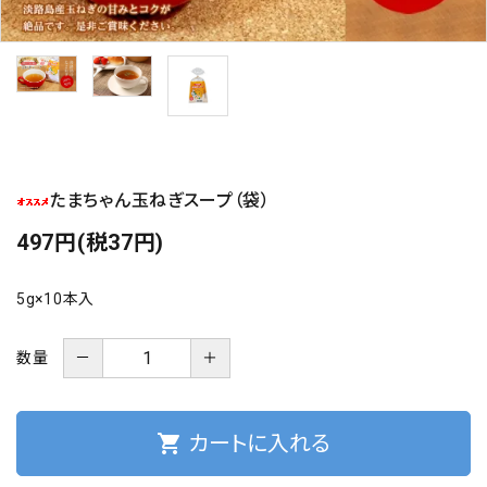
海の幸
お菓子類
一品、調味料
たまちゃん玉ねぎスープ（袋）
玉ちゃん・雑貨
497円(税37円)
INFORMATIOM
5g×10本入
会社概要
お支払い・配送
－
＋
数量
よくある質問
お問い合わせ
shopping_cart
カートに入れる
特定商取引