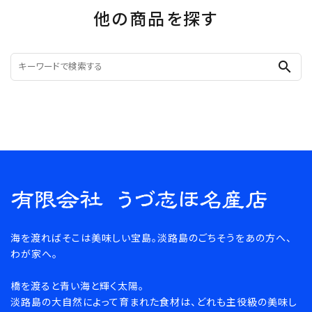
他の商品を探す
search
海を渡ればそこは美味しい宝島。淡路島のごちそうをあの方へ、
わが家へ。
橋を渡ると青い海と輝く太陽。
淡路島の大自然によって育まれた食材は、どれも主役級の美味し