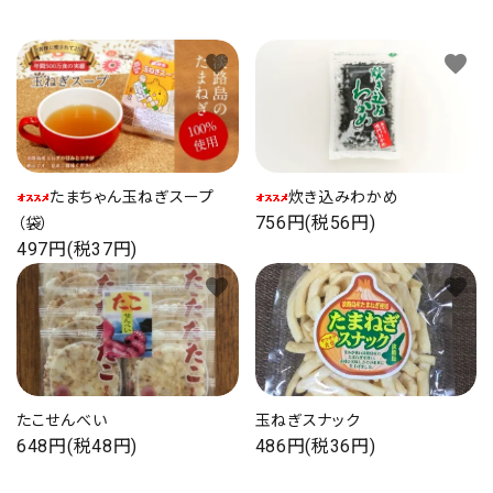
favorite
favorite
たまちゃん玉ねぎスープ
炊き込みわかめ
756円(税56円)
（袋）
497円(税37円)
favorite
favorite
たこせんべい
玉ねぎスナック
648円(税48円)
486円(税36円)