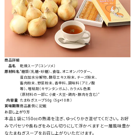
商品詳細
品名
乾燥スープ（コンソメ）
原材料名
"糖類（乳糖・砂糖）、食塩、オニオンパウダー、
蛋白加水分解物、酵母エキス粉末、チーズ粉末、
畜肉粉末、野菜粉末、香辛料、調味料（アミノ酸
等）、増粘剤（キサンタンガム）、カラメル色素
（原材料の一部に小麦・大豆・鶏肉・豚肉を含む）"
内容量
たまねぎスープ50g （5g×10本）
賞味期限
商品裏側に記載
お召し上がり方
本品１袋に150ccの熱湯を注ぎ、ゆっくりかき混ぜてください。 お好
みでパセリや長ねぎをみじん切りにして浮かべますと一層風味豊か
なたまねぎスープをお召し上がりいただけます。