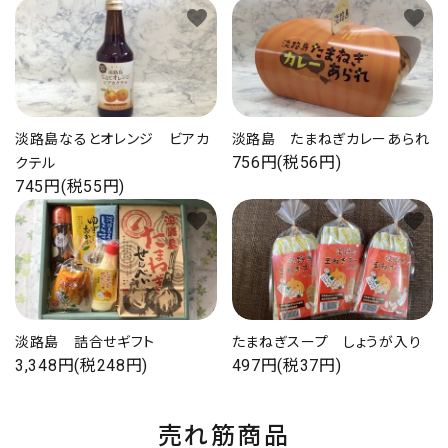
favorite
favorite
淡路島なるとオレンジ ビアカ
淡路島 たまねぎカレーあられ
756円(税56円)
クテル
745円(税55円)
favorite
favorite
淡路島 詰合せギフト
たまねぎスープ しょうが入り
3,348円(税248円)
497円(税37円)
売れ筋商品