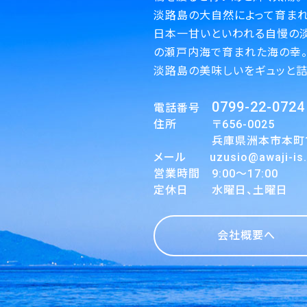
淡路島の大自然によって育まれ
日本一甘いといわれる自慢の
の瀬戸内海で育まれた海の幸
淡路島の美味しいをギュッと詰
0799-22-0724
電話番号
住所 〒656-0025
兵庫県洲本市本町1丁
メール uzusio@awaji-is.o
営業時間 9:00～17:00
定休日 水曜日、土曜日
会社概要へ