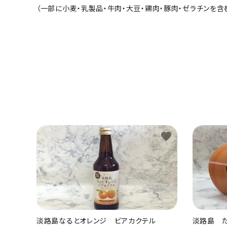
（一部に小麦・乳製品・牛肉・大豆・鶏肉・豚肉・ゼラチンを含
favorite
淡路島なるとオレンジ ビアカクテル
淡路島 