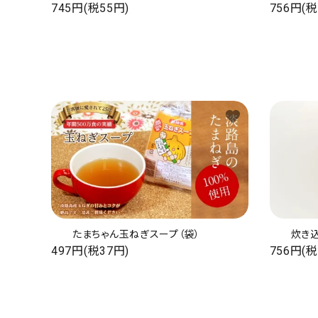
745円(税55円)
756円(税
favorite
たまちゃん玉ねぎスープ（袋）
炊き
497円(税37円)
756円(税