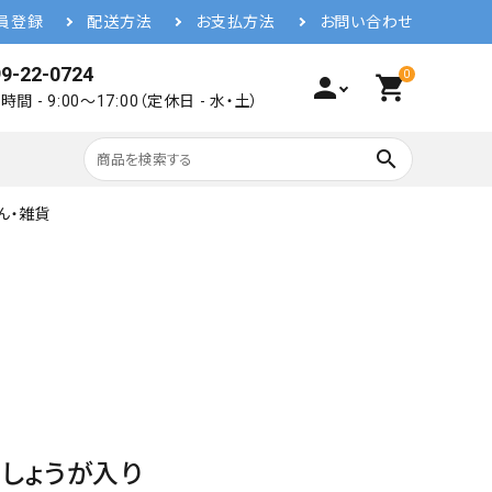
員登録
配送方法
お支払方法
お問い合わせ
9-22-0724
0
person
shopping_cart
間 - 9:00～17:00（定休日 - 水・土）
search
ん・雑貨
しょうが入り