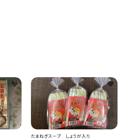
favorite
favorite
たまねぎスープ しょうが入り