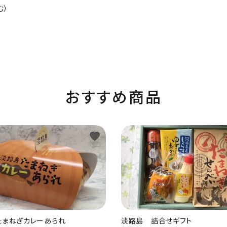
む）
おすすめ商品
favorite
たまねぎカレーあられ
淡路島 詰合せギフト