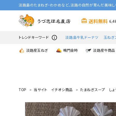
淡路島のたまねぎ・わかめなど、淡路の自然が育んだ美味し
card_giftcard
送料無料
6,
info_outline
トレンドキーワード
淡路島牛乳ドーナツ
玉ねぎ
淡路産玉ねぎ
鳴門金時
淡路産牛商品
TOP
当サイト イチオシ商品
たまねぎスープ しょ
search
商品一覧