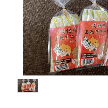
淡路産玉ねぎ
鳴門金時
淡路産牛商品
海の幸
お菓子類
一品、調味料
玉ちゃん・雑貨
INFORMATIOM
会社概要