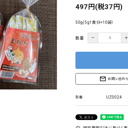
497円(税37円)
50g(5g1食分×10袋）
－
数量
mail_outline
お問い合わ
UZ0024
型番:
特定商取引法に基づく表記