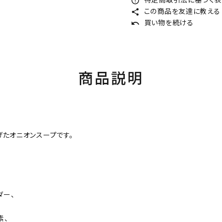
error_outline
この商品を友達に教える
share
買い物を続ける
undo
商品説明
たオニオンスープです。
ダー、
素、