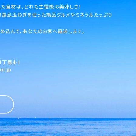
た食材は、どれも主役級の美味しさ！
淡路島玉ねぎを使った絶品グルメやミネラルたっぷり
。
め込んで、あなたのお家へ直送します。
目4-1
r.jp