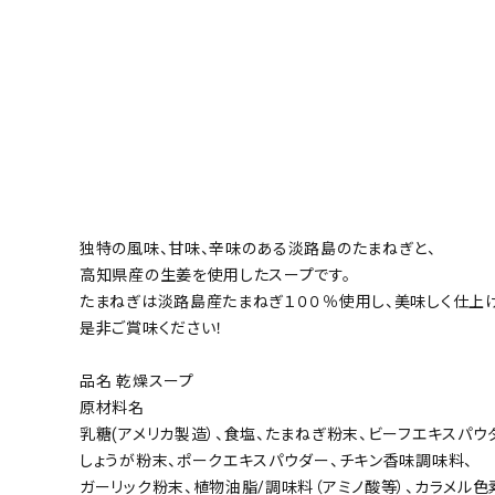
お支払い・配送
よくある質問
お問い合わせ
特定商取引
プライバシーポリシー
独特の風味、甘味、辛味のある淡路島のたまねぎと、
高知県産の生姜を使用したスープです。
たまねぎは淡路島産たまねぎ１００％使用し、美味しく仕上げ
ACCOUNT MENU
是非ご賞味ください！
ようこそ ゲスト 様
品名 乾燥スープ
ログイン
原材料名
新規会員登録
乳糖(アメリカ製造）、食塩、たまねぎ粉末、ビーフエキスパウ
しょうが粉末、ポークエキスパウダー、チキン香味調味料、
ガーリック粉末、植物油脂/調味料（アミノ酸等）、カラメル色