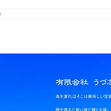
海を渡ればそこは美味しい宝島
橋を渡ると青い海と輝く太陽。