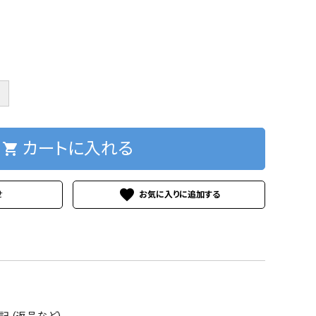
＋
カートに入れる
shopping_cart
favorite
せ
 (返品など)