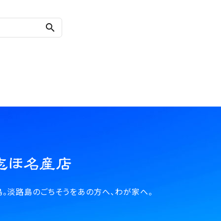
search
。淡路島のごちそうをあの方へ、わが家へ。