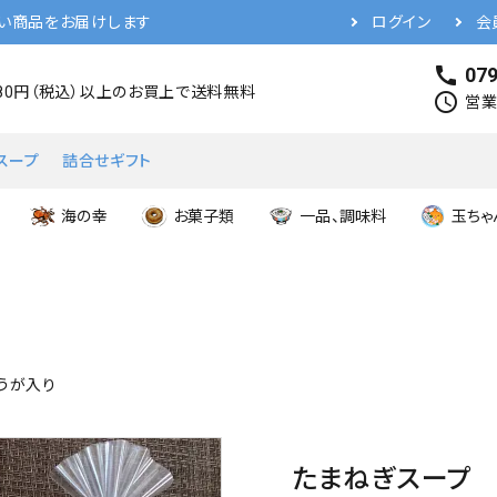
い商品をお届けします
ログイン
会
call
079
480円（税込）以上のお買上で送料無料
schedule
営業時
スープ
詰合せギフト
海の幸
お菓子類
一品、調味料
玉ちゃ
うが入り
たまねぎスープ 