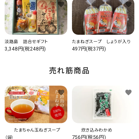
favorite
favorite
淡路島 詰合せギフト
たまねぎスープ しょうが入り
3,348円(税248円)
497円(税37円)
売れ筋商品
favorite
favorite
たまちゃん玉ねぎスープ
炊き込みわかめ
756円(税56円)
（袋）