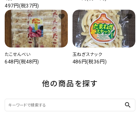
497円(税37円)
favorite
favorite
たこせんべい
玉ねぎスナック
648円(税48円)
486円(税36円)
他の商品を探す
search