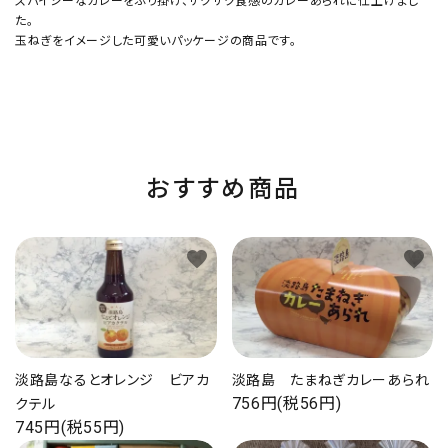
スパイシーなカレーをふり掛け、サクサク食感のカレーあられに仕上げまし
た。
玉ねぎをイメージした可愛いパッケージの商品です。
おすすめ商品
favorite
favorite
淡路島なるとオレンジ ビアカ
淡路島 たまねぎカレーあられ
756円(税56円)
クテル
745円(税55円)