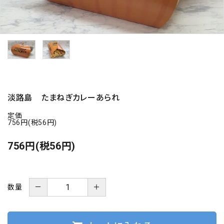
海の幸
お菓子類
一品、調味料
玉ちゃん・雑貨
淡路島 たまねぎカレーあられ
定価
INFORMATIOM
756円(税56円)
756円(税56円)
会社概要
お支払い・配送
よくある質問
－
＋
数量
お問い合わせ
特定商取引