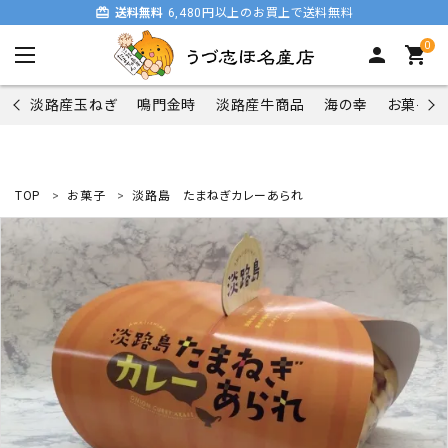
card_giftcard
送料無料
6,480円以上のお買上で送料無料
0
person
shopping_cart
淡路産玉ねぎ
鳴門金時
淡路産牛商品
海の幸
お菓子類
TOP
お菓子
淡路島 たまねぎカレーあられ
search
商品一覧
淡路産玉ねぎ
鳴門金時
淡路産牛商品