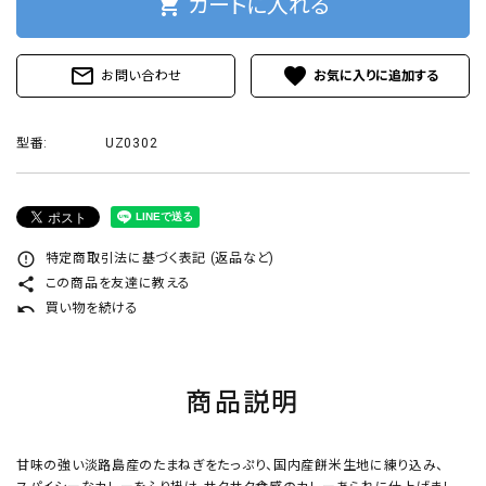
shopping_cart
カートに入れる
プライバシーポリシー
mail_outline
favorite
お問い合わせ
型番:
UZ0302
ACCOUNT MENU
ようこそ ゲスト 様
ログイン
新規会員登録
error_outline
特定商取引法に基づく表記 (返品など)
share
この商品を友達に教える
undo
買い物を続ける
商品説明
甘味の強い淡路島産のたまねぎをたっぷり、国内産餅米生地に練り込み、