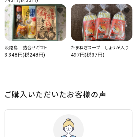
745円(税55円)
favorite
favorite
淡路島 詰合せギフト
たまねぎスープ しょうが入り
3,348円(税248円)
497円(税37円)
ご購入いただいたお客様の声