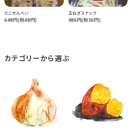
たこせんべい
玉ねぎスナック
648円(税48円)
486円(税36円)
ACCOUNT MENU
ようこそ ゲスト 様
カテゴリーから選ぶ
ログイン
新規会員登録