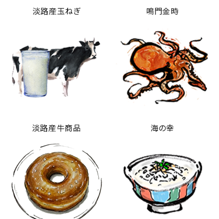
淡路産玉ねぎ
鳴門金時
淡路産牛商品
海の幸