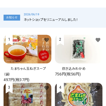
海の幸
お菓子類
2026/06/19
お知らせ
ネットショップをリニューアルしました！
一品、調味料
玉ちゃん・雑貨
favorite
favorite
INFORMATIOM
会社概要
たまちゃん玉ねぎスープ
炊き込みわかめ
お支払い・配送
756円(税56円)
（袋）
よくある質問
497円(税37円)
お問い合わせ
favorite
favorite
特定商取引
プライバシーポリシー