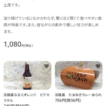
土産です。
油で揚げているにもかかわらず、驚くほど軽くて食べやすい食
感が特長です。また、昔ながらの素朴で優しい甘さが楽しめ
ます。
1,080
円（税込）
favorite
favorite
淡路島なるとオレンジ ビアカ
淡路島 たまねぎカレーあられ
756円(税56円)
クテル