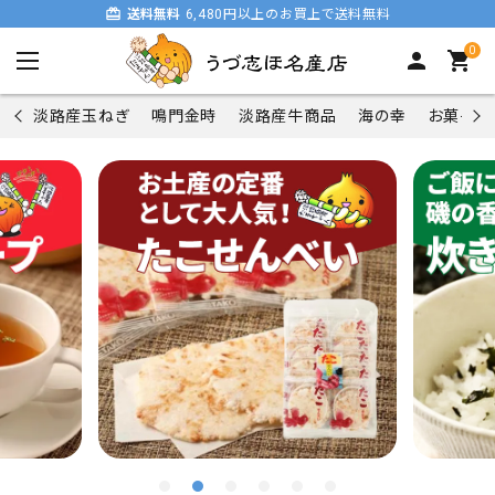
card_giftcard
送料無料
6,480円以上のお買上で送料無料
0
person
shopping_cart
淡路産玉ねぎ
鳴門金時
淡路産牛商品
海の幸
お菓子類
search
商品一覧
淡路産玉ねぎ
鳴門金時
淡路産牛商品