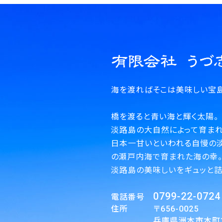
海を渡ればそこは美味しい宝島
橋を渡ると青い海と輝く太陽。
淡路島の大自然によって育まれ
日本一甘いといわれる自慢の
の瀬戸内海で育まれた海の幸
淡路島の美味しいをギュッと詰
0799-22-0724
電話番号
住所 〒656-0025
兵庫県洲本市本町1丁