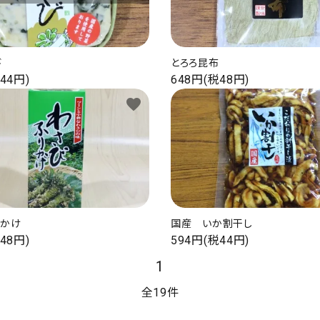
び
とろろ昆布
44円)
648円(税48円)
favorite
りかけ
国産 いか割干し
48円)
594円(税44円)
1
全19件