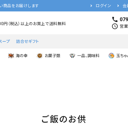
い商品をお届けします
ログイン
会
call
079
480円（税込）以上のお買上で送料無料
schedule
営業時
スープ
詰合せギフト
海の幸
お菓子類
一品、調味料
玉ちゃ
ご飯のお供