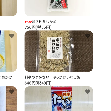
炊き込みわかめ
756円(税56円)
favorite
favorite
うおかか
料亭のまかない ぶっかけいわし飯
648円(税48円)
favorite
favorite