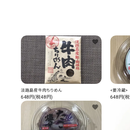
淡路産玉ねぎ
鳴門金時
淡路産牛商品
favorite
海の幸
お菓子類
一品、調味料
淡路島産牛肉ちりめん
<要冷蔵
648円(税48円)
648円(税
玉ちゃん・雑貨
favorite
INFORMATIOM
会社概要