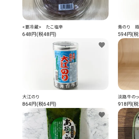
お支払い・配送
よくある質問
<要冷蔵> たこ塩辛
青のり 
お問い合わせ
648円(税48円)
594円(税
特定商取引
favorite
プライバシーポリシー
ACCOUNT MENU
大江のり
淡路牛の
ようこそ ゲスト 様
864円(税64円)
918円(税
favorite
ログイン
新規会員登録