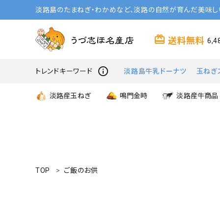
淡路島のたまねぎ・わかめなど、淡路の自然が育んだ美味し
card_giftcard
送料無料
6,
info_outline
トレンドキーワード
淡路島牛乳ドーナツ
玉ねぎ
淡路産玉ねぎ
鳴門金時
淡路産牛商品
TOP
ご飯のお供
search
商品一覧