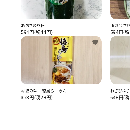
あおさのり粉
山菜わさ
594円(税44円)
594円(税
favorite
阿波の味 徳島らーめん
わさびふ
378円(税28円)
648円(税