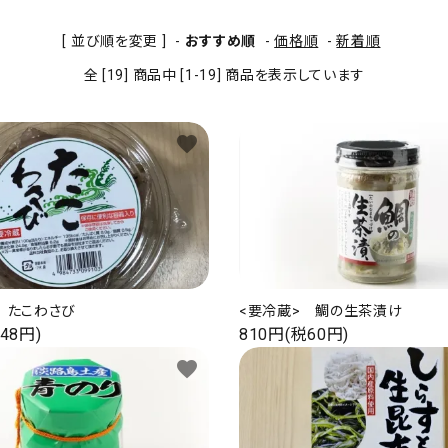
[ 並び順を変更 ]
-
おすすめ順
-
価格順
-
新着順
全 [19] 商品中 [1-19] 商品を表示しています
favorite
> たこわさび
<要冷蔵> 鯛の生茶漬け
48円)
810円(税60円)
favorite