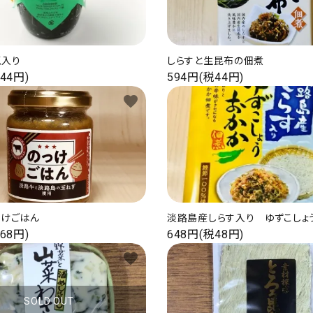
瓶入り
しらすと生昆布の佃煮
44円)
594円(税44円)
favorite
っけごはん
淡路島産しらす入り ゆずこしょ
68円)
648円(税48円)
favorite
SOLD OUT