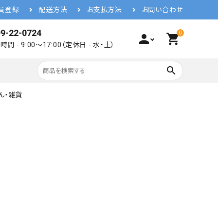
員登録
配送方法
お支払方法
お問い合わせ
9-22-0724
0
person
shopping_cart
間 - 9:00～17:00（定休日 - 水・土）
search
ん・雑貨