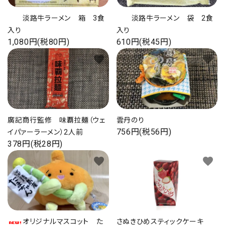
プライバシーポリシー
淡路牛ラーメン 箱 3食
淡路牛ラーメン 袋 2食
入り
入り
1,080円(税80円)
610円(税45円)
favorite
favorite
ACCOUNT MENU
ようこそ ゲスト 様
ログイン
新規会員登録
廣記商行監修 味覇拉麺（ウェ
雲丹のり
756円(税56円)
イパァーラーメン）2人前
378円(税28円)
favorite
favorite
オリジナルマスコット た
さぬきひめスティックケーキ