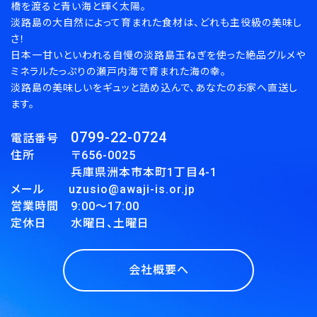
橋を渡ると青い海と輝く太陽。
淡路島の大自然によって育まれた食材は、どれも主役級の美味し
さ！
検索する
日本一甘いといわれる自慢の淡路島玉ねぎを使った絶品グルメや
ミネラルたっぷりの瀬戸内海で育まれた海の幸。
淡路島の美味しいをギュッと詰め込んで、あなたのお家へ直送し
ます。
0799-22-0724
電話番号
住所 〒656-0025
兵庫県洲本市本町1丁目4-1
メール uzusio@awaji-is.or.jp
営業時間 9:00～17:00
定休日 水曜日、土曜日
会社概要へ