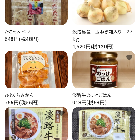
海の幸
お菓子類
たこせんべい
淡路島産 玉ねぎ箱入り 2.5
648円(税48円)
ｋｇ
一品、調味料
1,620円(税120円)
favorite
favorite
玉ちゃん・雑貨
INFORMATIOM
会社概要
ひとくちみかん
淡路牛のっけごはん
756円(税56円)
918円(税68円)
お支払い・配送
favorite
favorite
よくある質問
お問い合わせ
特定商取引