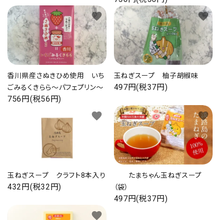
favorite
favorite
香川県産さぬきひめ使用 いち
玉ねぎスープ 柚子胡椒味
497円(税37円)
ごみるくきらら～パフェプリン～
756円(税56円)
favorite
favorite
玉ねぎスープ クラフト8本入り
たまちゃん玉ねぎスープ
432円(税32円)
（袋）
497円(税37円)
favorite