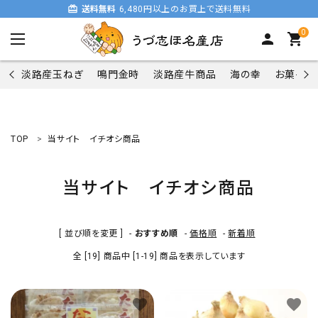
card_giftcard
送料無料
6,480円以上のお買上で送料無料
0
person
shopping_cart
淡路産玉ねぎ
鳴門金時
淡路産牛商品
海の幸
お菓子類
TOP
当サイト イチオシ商品
search
当サイト イチオシ商品
商品一覧
[ 並び順を変更 ]
-
おすすめ順
-
価格順
-
新着順
淡路産玉ねぎ
全 [19] 商品中 [1-19] 商品を表示しています
鳴門金時
favorite
favorite
淡路産牛商品