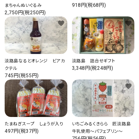
918円(税68円)
まちゃんぬいぐるみ
2,750円(税250円)
favorite
favorite
淡路島なるとオレンジ ビアカ
淡路島 詰合せギフト
3,348円(税248円)
クテル
745円(税55円)
favorite
favorite
たまねぎスープ しょうが入り
いちごみるくきらら 匠淡路島
497円(税37円)
牛乳使用～パフェプリン～
756円(税56円)