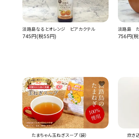
淡路島なるとオレンジ ビアカクテル
淡路島 
745円(税55円)
756円(税
favorite
たまちゃん玉ねぎスープ（袋）
炊き