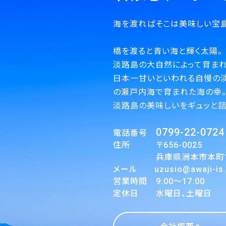
海を渡ればそこは美味しい宝島
橋を渡ると青い海と輝く太陽。
淡路島の大自然によって育まれ
日本一甘いといわれる自慢の
の瀬戸内海で育まれた海の幸
淡路島の美味しいをギュッと詰
0799-22-0724
電話番号
住所 〒656-0025
兵庫県洲本市本町1丁
メール uzusio@awaji-is.o
営業時間 9:00～17:00
定休日 水曜日、土曜日