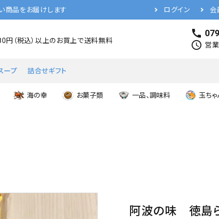
い商品をお届けします
ログイン
会
call
079
480円（税込）以上のお買上で送料無料
schedule
営業時
スープ
詰合せギフト
海の幸
お菓子類
一品、調味料
玉ちゃ
阿波の味 徳島