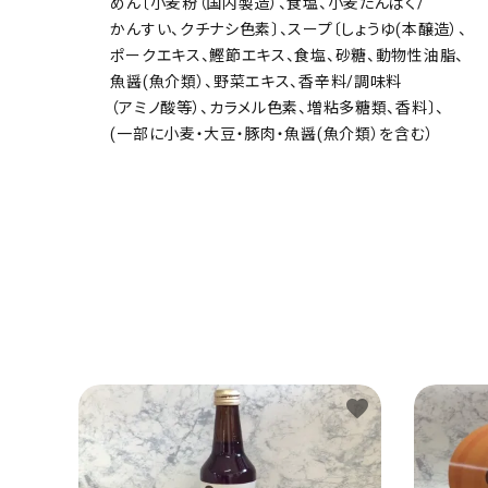
めん〔小麦粉（国内製造）、食塩、小麦たんぱく/
かんすい、クチナシ色素〕、スープ〔しょうゆ(本醸造）、
ポークエキス、鰹節エキス、食塩、砂糖、動物性油脂、
魚醤(魚介類）、野菜エキス、香辛料/調味料
（アミノ酸等）、カラメル色素、増粘多糖類、香料〕、
(一部に小麦・大豆・豚肉・魚醤(魚介類）を含む）
favorite