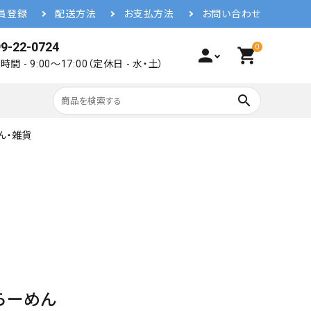
員登録
配送方法
お支払方法
お問い合わせ
9-22-0724
0
person
shopping_cart
間 - 9:00～17:00（定休日 - 水・土）
search
ん・雑貨
らーめん