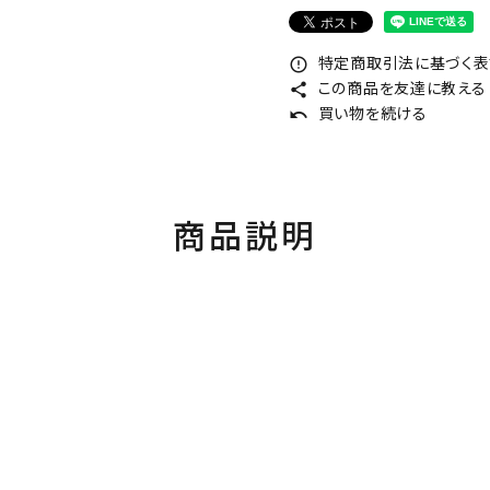
特定商取引法に基づく表記
error_outline
この商品を友達に教える
share
買い物を続ける
undo
商品説明