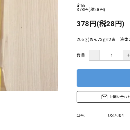
定価
378円(税28円)
378円(税28円)
206ｇ(めん73ｇ×２束 液体
－
数量
mail_outline
お問い合わ
OS7004
型番: