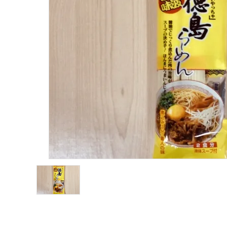
淡路産玉ねぎ
鳴門金時
淡路産牛商品
海の幸
お菓子類
一品、調味料
玉ちゃん・雑貨
INFORMATIOM
会社概要