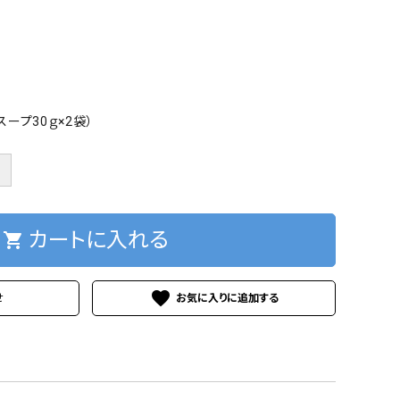
スープ30ｇ×2袋）
＋
カートに入れる
shopping_cart
favorite
せ