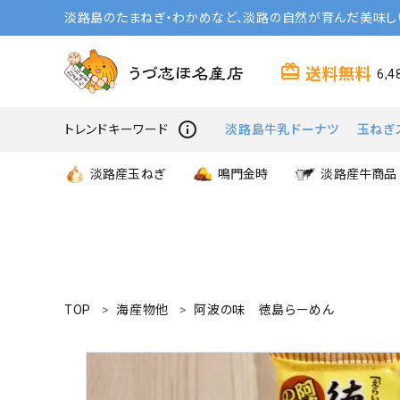
淡路島のたまねぎ・わかめなど、淡路の自然が育んだ美味し
card_giftcard
送料無料
6,
info_outline
トレンドキーワード
淡路島牛乳ドーナツ
玉ねぎ
淡路産玉ねぎ
鳴門金時
淡路産牛商品
TOP
海産物他
阿波の味 徳島らーめん
search
商品一覧