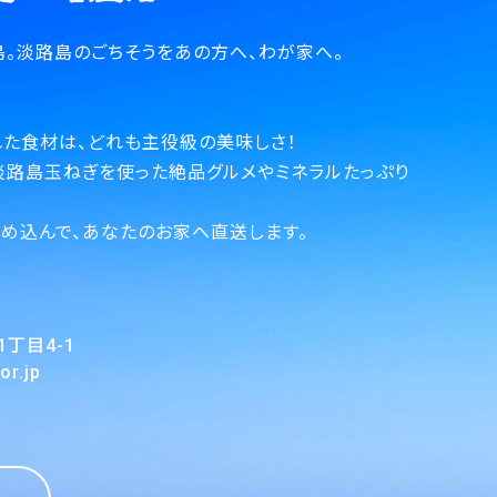
。淡路島のごちそうをあの方へ、わが家へ。
た食材は、どれも主役級の美味しさ！
淡路島玉ねぎを使った絶品グルメやミネラルたっぷり
。
め込んで、あなたのお家へ直送します。
目4-1
r.jp