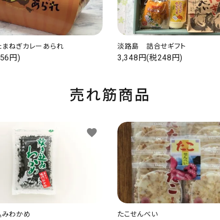
たまねぎカレーあられ
淡路島 詰合せギフト
56円)
3,348円(税248円)
売れ筋商品
favorite
込みわかめ
たこせんべい