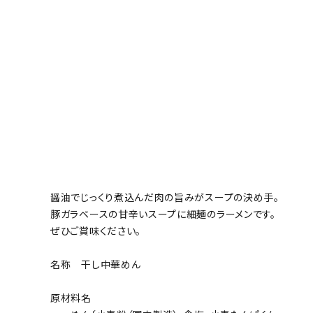
お支払い・配送
よくある質問
お問い合わせ
特定商取引
プライバシーポリシー
醤油でじっくり煮込んだ肉の旨みがスープの決め手。
ACCOUNT MENU
豚ガラベースの甘辛いスープに細麺のラーメンです。
ようこそ ゲスト 様
ぜひご賞味ください。
ログイン
新規会員登録
名称 干し中華めん
原材料名