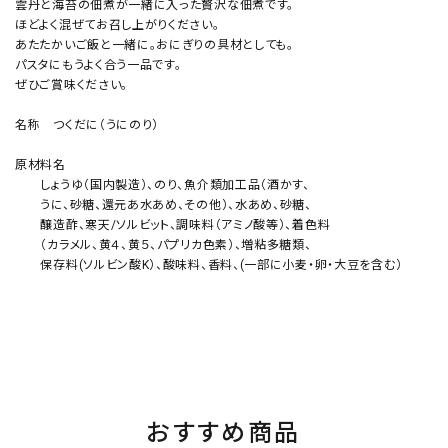
雲丹と海苔の佃煮が一緒に入った贅沢な佃煮です。
ほどよく混ぜてお召し上がりください。
あたたかいご飯と一緒に。おにぎりの具材としても。
パスタにもうよく合う一品です。
ぜひご賞味ください。
名称 つくだに（うにのり）
原材料名
しょうゆ（国内製造）、のり、魚介類加工品（酒かす、
うに、砂糖、還元あ水あめ、その他）、水あめ、砂糖、
醸造酢、寒天/ソルビット、調味料（アミノ酸等）、着色料
（カラメル、黄４、黄５、パプリカ色素）、増粘多糖類、
保存料(ソルビン酸K）、酸味料、香料、(一部に小麦・卵・大豆を含む）
おすすめ商品