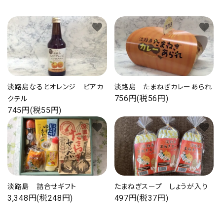
favorite
favorite
淡路島なるとオレンジ ビアカ
淡路島 たまねぎカレーあられ
756円(税56円)
クテル
745円(税55円)
favorite
favorite
淡路島 詰合せギフト
たまねぎスープ しょうが入り
3,348円(税248円)
497円(税37円)