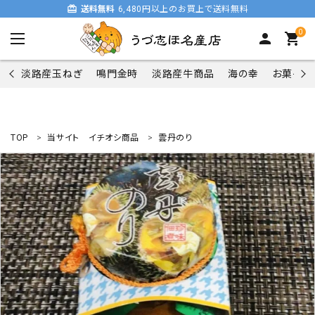
card_giftcard
送料無料
6,480円以上のお買上で送料無料
0
person
shopping_cart
淡路産玉ねぎ
鳴門金時
淡路産牛商品
海の幸
お菓子類
TOP
当サイト イチオシ商品
雲丹のり
search
商品一覧
淡路産玉ねぎ
鳴門金時
淡路産牛商品