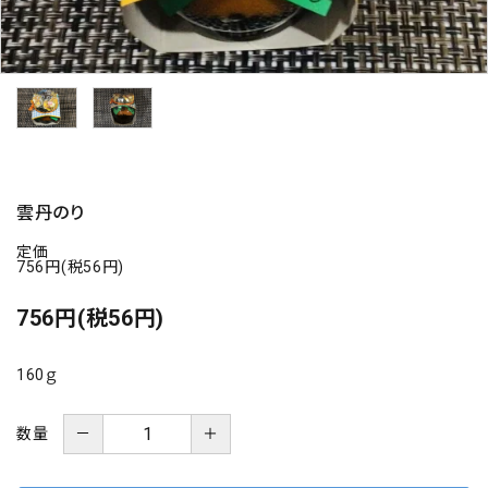
海の幸
お菓子類
一品、調味料
玉ちゃん・雑貨
雲丹のり
定価
INFORMATIOM
756円(税56円)
756円(税56円)
会社概要
お支払い・配送
160ｇ
よくある質問
お問い合わせ
－
＋
数量
特定商取引