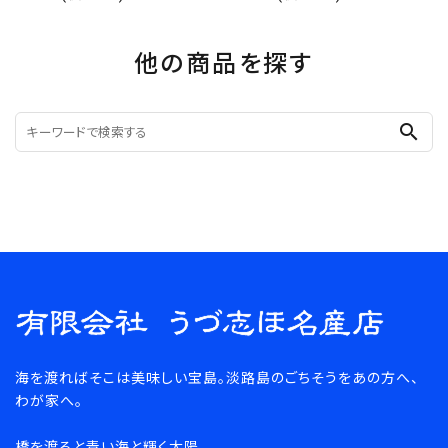
他の商品を探す
search
海を渡ればそこは美味しい宝島。淡路島のごちそうをあの方へ、
わが家へ。
橋を渡ると青い海と輝く太陽。