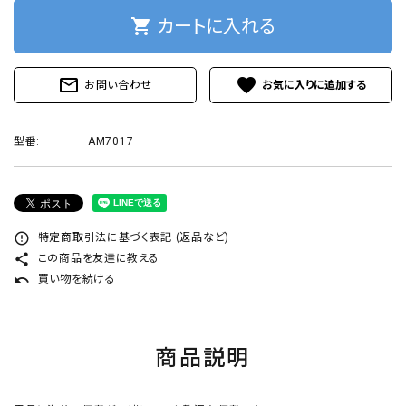
プライバシーポリシー
shopping_cart
カートに入れる
mail_outline
favorite
お問い合わせ
ACCOUNT MENU
型番:
AM7017
ようこそ ゲスト 様
ログイン
新規会員登録
error_outline
特定商取引法に基づく表記 (返品など)
share
この商品を友達に教える
undo
買い物を続ける
商品説明