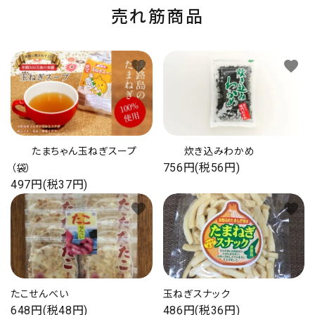
売れ筋商品
favorite
favorite
たまちゃん玉ねぎスープ
炊き込みわかめ
756円(税56円)
（袋）
497円(税37円)
favorite
favorite
たこせんべい
玉ねぎスナック
648円(税48円)
486円(税36円)