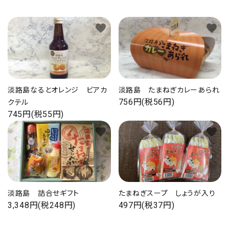
favorite
favorite
淡路島なるとオレンジ ビアカ
淡路島 たまねぎカレーあられ
756円(税56円)
クテル
745円(税55円)
favorite
favorite
淡路島 詰合せギフト
たまねぎスープ しょうが入り
3,348円(税248円)
497円(税37円)