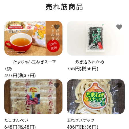
売れ筋商品
favorite
favorite
たまちゃん玉ねぎスープ
炊き込みわかめ
756円(税56円)
（袋）
497円(税37円)
favorite
favorite
たこせんべい
玉ねぎスナック
648円(税48円)
486円(税36円)