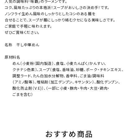
人気の調味料「味覇」のラーメンです。
コク、風味たっぷりの本格派！スープがおいしさの決め手！です。
ノンフライ生めん風味のしっかりとしたコシのある麺を
合せることで、スープが麺にしっかり絡むクセになる美味しさです。
ご家庭で手軽に味わえます。
ぜひご賞味ください。
名称 干し中華めん
原材料名
めん〔小麦粉（国内製造）、食塩、小麦たんぱく/かんすい、
クチナシ色素〕、スープ〔食塩、香味油、砂糖、ポーク・チキンエキス、
調整ラード、たん白加水分解物、香辛料、ごま油/調味料
（アミノ酸等）、増粘剤（加工デンプン、キサンタン）、酸化デンプン、
酸化防止剤（V.E)〕、（一部に小麦・豚肉・牛肉・大豆・鶏肉・
ごまを含む）
おすすめ商品