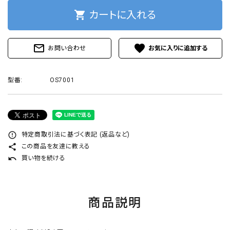
プライバシーポリシー
shopping_cart
カートに入れる
mail_outline
favorite
お問い合わせ
ACCOUNT MENU
型番:
OS7001
ようこそ ゲスト 様
ログイン
新規会員登録
error_outline
特定商取引法に基づく表記 (返品など)
share
この商品を友達に教える
undo
買い物を続ける
商品説明