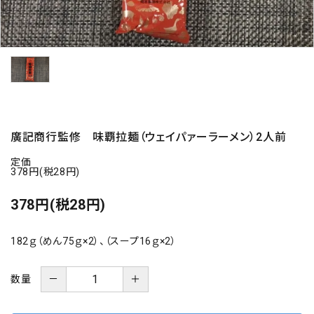
海の幸
お菓子類
一品、調味料
玉ちゃん・雑貨
廣記商行監修 味覇拉麺（ウェイパァーラーメン）2人前
定価
INFORMATIOM
378円(税28円)
378円(税28円)
会社概要
お支払い・配送
182ｇ（めん75ｇ×2）、（スープ16ｇ×2）
よくある質問
お問い合わせ
－
＋
数量
特定商取引