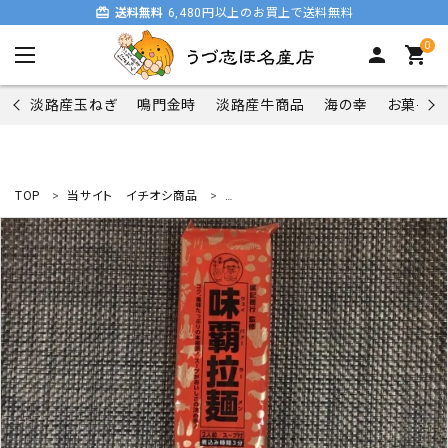
card_giftcard
送料無料
6,480円以上のお買上で送料無料
0
person
shopping_cart
淡路産玉ねぎ
鳴門金時
淡路産牛商品
海の幸
お菓子類
TOP
当サイト イチオシ商品
廣記商行監修 味覇拉麺（ウェイパァーラ
search
商品一覧
淡路産玉ねぎ
鳴門金時
淡路産牛商品