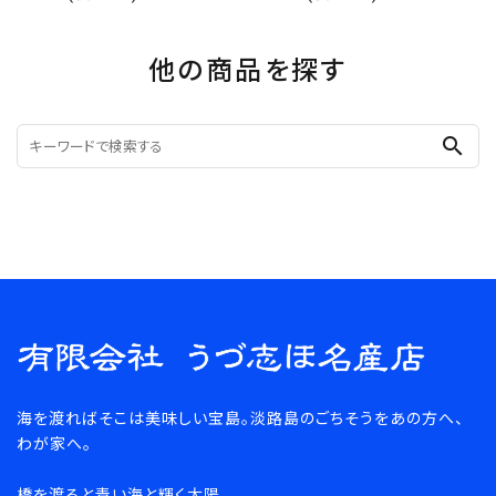
他の商品を探す
search
海を渡ればそこは美味しい宝島。淡路島のごちそうをあの方へ、
わが家へ。
橋を渡ると青い海と輝く太陽。