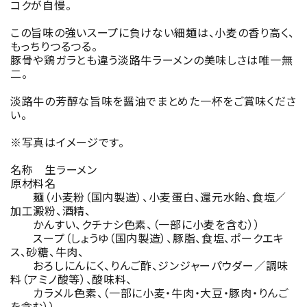
コクが自慢。
この旨味の強いスープに負けない細麺は、小麦の香り高く、
もっちりつるつる。
豚骨や鶏ガラとも違う淡路牛ラーメンの美味しさは唯一無
二。
淡路牛の芳醇な旨味を醤油でまとめた一杯をご賞味くださ
い。
※写真はイメージです。
名称 生ラーメン
原材料名
麺（小麦粉（国内製造）、小麦蛋白、還元水飴、食塩／
加工澱粉、酒精、
かんすい、クチナシ色素、（一部に小麦を含む））
スープ（しょうゆ（国内製造）、豚脂、食塩、ポークエキ
ス、砂糖、牛肉、
おろしにんにく、りんご酢、ジンジャーパウダー／調味
料（アミノ酸等）、酸味料、
カラメル色素、（一部に小麦・牛肉・大豆・豚肉・りんご