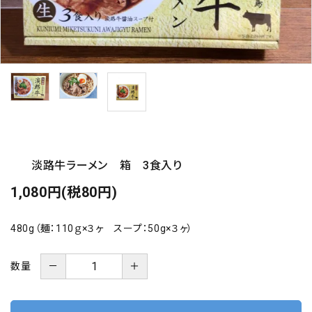
海の幸
お菓子類
一品、調味料
玉ちゃん・雑貨
淡路牛ラーメン 箱 3食入り
INFORMATIOM
1,080円(税80円)
会社概要
お支払い・配送
480g（麺：110ｇ×３ヶ スープ：50g×３ヶ）
よくある質問
－
＋
数量
お問い合わせ
特定商取引