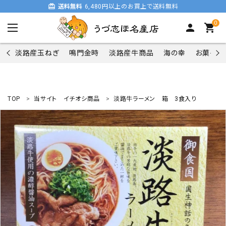
card_giftcard
送料無料
6,480円以上のお買上で送料無料
0
person
shopping_cart
淡路産玉ねぎ
鳴門金時
淡路産牛商品
海の幸
お菓子類
TOP
当サイト イチオシ商品
淡路牛ラーメン 箱 3食入り
search
商品一覧
淡路産玉ねぎ
鳴門金時
淡路産牛商品