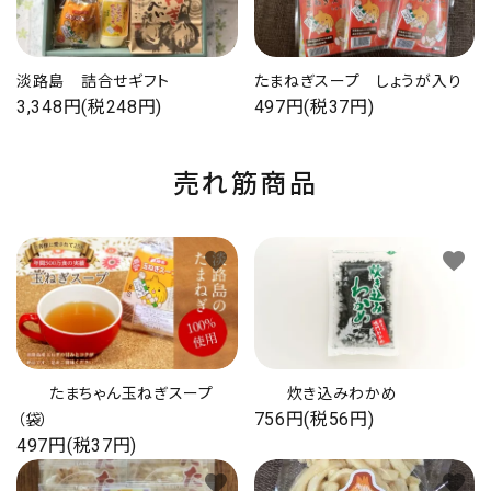
淡路島 詰合せギフト
たまねぎスープ しょうが入り
3,348円(税248円)
497円(税37円)
売れ筋商品
favorite
favorite
たまちゃん玉ねぎスープ
炊き込みわかめ
756円(税56円)
（袋）
497円(税37円)
favorite
favorite