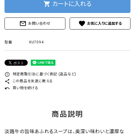
shopping_cart
カートに入れる
プライバシーポリシー
mail_outline
favorite
お問い合わせ
型番:
KU7094
ACCOUNT MENU
ようこそ ゲスト 様
ログイン
新規会員登録
error_outline
特定商取引法に基づく表記 (返品など)
share
この商品を友達に教える
undo
買い物を続ける
商品説明
淡路牛の旨味あふれるスープは、奥深い味わいと濃厚な