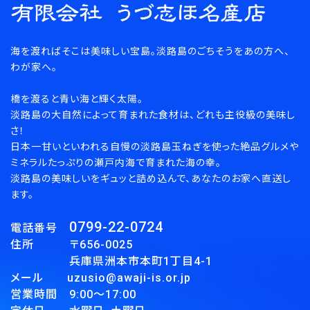
海を渡ればそこは美味しい宝島。淡路島のごちそうをあの方へ、
わが家へ。
橋を渡ると青い海と輝く太陽。
淡路島の大自然によって育まれた食材は、どれも主役級の美味し
さ！
日本一甘いといわれる自慢の淡路島玉ねぎを使った絶品グルメや
ミネラルたっぷりの瀬戸内海で育まれた海の幸。
淡路島の美味しいをギュッと詰め込んで、あなたのお家へ直送し
ます。
0799-22-0724
電話番号
住所 〒656-0025
兵庫県洲本市本町1丁目4-1
メール uzusio@awaji-is.or.jp
営業時間 9:00～17:00