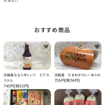
を含む））
おすすめ商品
favorite
favorite
淡路島なるとオレンジ ビアカ
淡路島 たまねぎカレーあられ
756円(税56円)
クテル
745円(税55円)
favorite
favorite