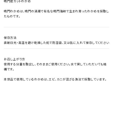
鳴門産カットわかめ
鳴門わかめは、鳴門の渦潮で有名な鳴門海峡で生まれ育ったわかめを採取し
たものです。
保存方法
直射日光・高温を避け乾燥した処で防湿袋、又は缶に入れて保存してください
お召し上がり方
使用する分量を取出し、そのままご使用ください。水で戻していただいても結
構です。
本世品で使用しているわかめは、エビ、カニが混ざる漁法で採取しています。