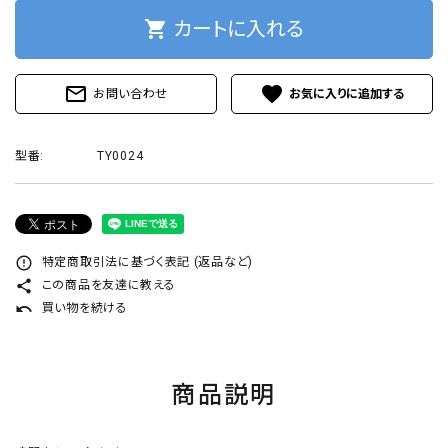
プライバシーポリシー
shopping_cart
カートに入れる
mail_outline
favorite
お問い合わせ
ACCOUNT MENU
型番:
TY0024
ようこそ ゲスト 様
ログイン
新規会員登録
error_outline
特定商取引法に基づく表記 (返品など)
share
この商品を友達に教える
undo
買い物を続ける
商品説明