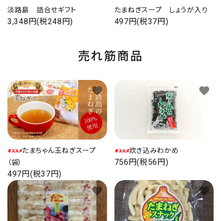
淡路島 詰合せギフト
たまねぎスープ しょうが入り
3,348円(税248円)
497円(税37円)
売れ筋商品
favorite
favorite
たまちゃん玉ねぎスープ
炊き込みわかめ
756円(税56円)
（袋）
497円(税37円)
favorite
favorite