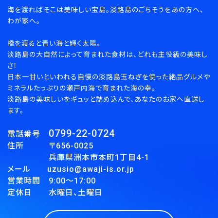
海を渡ればそこは美味しい宝島。淡路島のごちそうをあの方へ、
わが家へ。
橋を渡ると青い海と輝く太陽。
淡路島の大自然によって育まれた食材は、どれも主役級の美味し
さ！
日本一甘いといわれる自慢の淡路島玉ねぎを使った絶品グルメや
ミネラルたっぷりの瀬戸内海で育まれた海の幸。
淡路島の美味しいをギュッと詰め込んで、あなたのお家へ直送し
ます。
0799-22-0724
電話番号
住所 〒656-0025
兵庫県洲本市本町1丁目4-1
メール uzusio@awaji-is.or.jp
営業時間 9:00～17:00
定休日 水曜日、土曜日