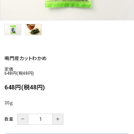
海の幸
お菓子類
一品、調味料
玉ちゃん・雑貨
鳴門産カットわかめ
定価
INFORMATIOM
648円(税48円)
648円(税48円)
会社概要
お支払い・配送
30ｇ
よくある質問
お問い合わせ
－
＋
数量
特定商取引