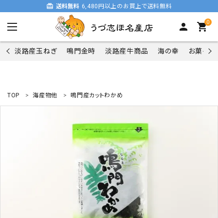
card_giftcard
送料無料
6,480円以上のお買上で送料無料
0
person
shopping_cart
淡路産玉ねぎ
鳴門金時
淡路産牛商品
海の幸
お菓子類
TOP
海産物他
鳴門産カットわかめ
search
商品一覧
淡路産玉ねぎ
鳴門金時
淡路産牛商品