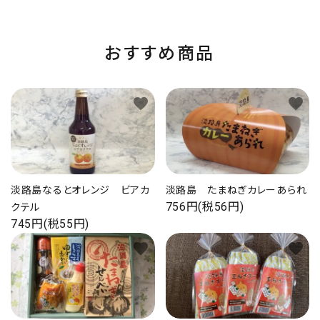
おすすめ商品
favorite
favorite
淡路島なるとオレンジ ビアカ
淡路島 たまねぎカレーあられ
756円(税56円)
クテル
745円(税55円)
favorite
favorite