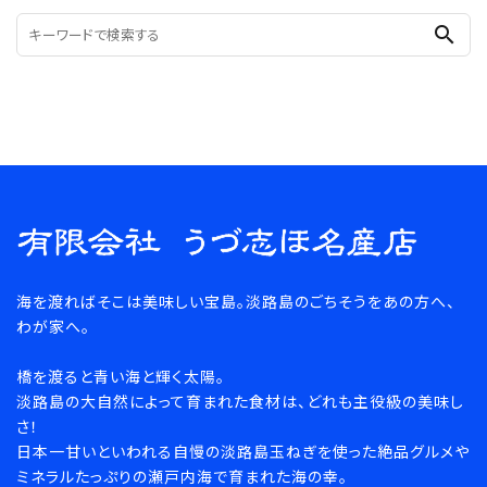
search
海を渡ればそこは美味しい宝島。淡路島のごちそうをあの方へ、
わが家へ。
橋を渡ると青い海と輝く太陽。
淡路島の大自然によって育まれた食材は、どれも主役級の美味し
さ！
日本一甘いといわれる自慢の淡路島玉ねぎを使った絶品グルメや
ミネラルたっぷりの瀬戸内海で育まれた海の幸。