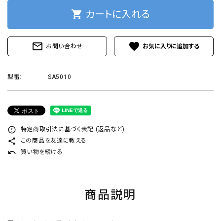
プライバシーポリシー
shopping_cart
カートに入れる
mail_outline
favorite
お問い合わせ
ACCOUNT MENU
型番:
SA5010
ようこそ ゲスト 様
ログイン
新規会員登録
error_outline
特定商取引法に基づく表記 (返品など)
share
この商品を友達に教える
undo
買い物を続ける
商品説明