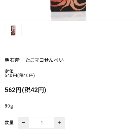
海の幸
お菓子類
一品、調味料
玉ちゃん・雑貨
明石産 たこマヨせんべい
定価
INFORMATIOM
540円(税40円)
562円(税42円)
会社概要
お支払い・配送
80ｇ
よくある質問
お問い合わせ
－
＋
数量
特定商取引