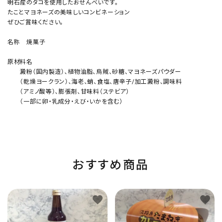
明石産のタコを使用したおせんべいです。
たことマヨネーズの美味しいコンビネーション
ぜひご賞味ください。
名称 焼菓子
原材料名
澱粉（国内製造）、植物油脂、烏賊、砂糖、マヨネーズパウダー
（乾燥ヨークラン）、海老、蛸、食塩、唐辛子/加工澱粉、調味料
（アミノ酸等）、膨張剤、甘味料（ステビア）
（一部に卵・乳成分・えび・いかを含む）
おすすめ商品
favorite
favorite