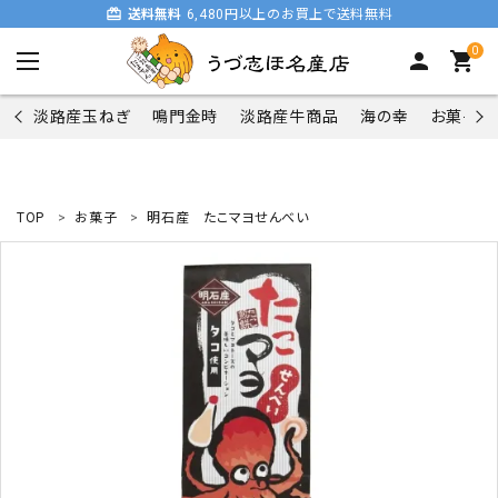
card_giftcard
送料無料
6,480円以上のお買上で送料無料
0
person
shopping_cart
淡路産玉ねぎ
鳴門金時
淡路産牛商品
海の幸
お菓子類
TOP
お菓子
明石産 たこマヨせんべい
search
商品一覧
淡路産玉ねぎ
鳴門金時
淡路産牛商品