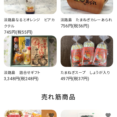
淡路島なるとオレンジ ビアカ
淡路島 たまねぎカレーあられ
756円(税56円)
クテル
745円(税55円)
favorite
favorite
淡路島 詰合せギフト
たまねぎスープ しょうが入り
3,348円(税248円)
497円(税37円)
売れ筋商品
favorite
favorite