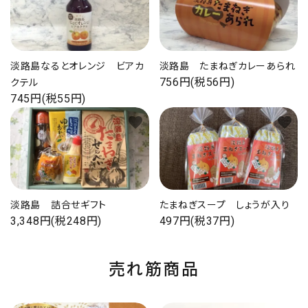
淡路島なるとオレンジ ビアカ
淡路島 たまねぎカレーあられ
756円(税56円)
クテル
745円(税55円)
favorite
favorite
淡路島 詰合せギフト
たまねぎスープ しょうが入り
3,348円(税248円)
497円(税37円)
売れ筋商品