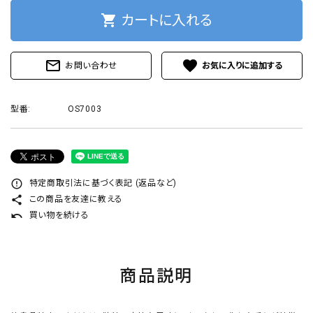
プライバシーポリシー
shopping_cart
カートに入れる
mail_outline
favorite
お問い合わせ
ACCOUNT MENU
型番:
OS7003
ようこそ ゲスト 様
ログイン
新規会員登録
error_outline
特定商取引法に基づく表記 (返品など)
share
この商品を友達に教える
undo
買い物を続ける
商品説明