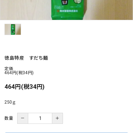
海の幸
お菓子類
一品、調味料
玉ちゃん・雑貨
徳島特産 すだち麺
定価
INFORMATIOM
464円(税34円)
464円(税34円)
会社概要
お支払い・配送
250ｇ
よくある質問
お問い合わせ
－
＋
数量
特定商取引