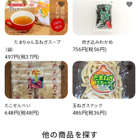
favorite
favorite
たまちゃん玉ねぎスープ
炊き込みわかめ
756円(税56円)
（袋）
497円(税37円)
favorite
favorite
たこせんべい
玉ねぎスナック
648円(税48円)
486円(税36円)
他の商品を探す