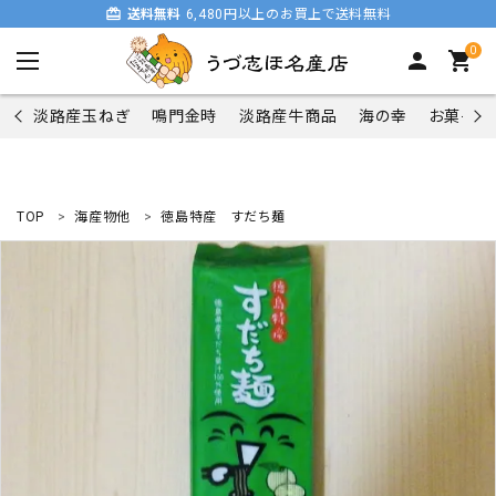
card_giftcard
送料無料
6,480円以上のお買上で送料無料
0
person
shopping_cart
淡路産玉ねぎ
鳴門金時
淡路産牛商品
海の幸
お菓子類
TOP
海産物他
徳島特産 すだち麺
search
商品一覧
淡路産玉ねぎ
鳴門金時
淡路産牛商品