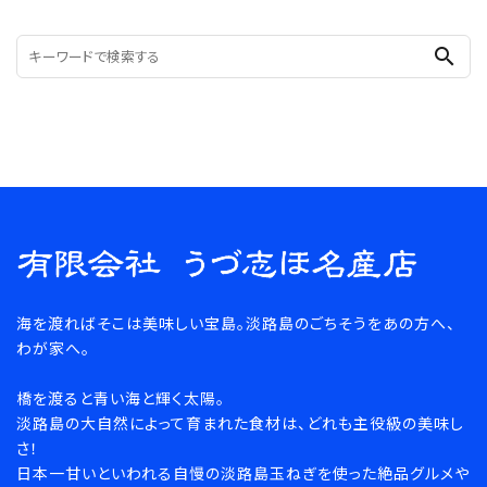
search
海を渡ればそこは美味しい宝島。淡路島のごちそうをあの方へ、
わが家へ。
橋を渡ると青い海と輝く太陽。
淡路島の大自然によって育まれた食材は、どれも主役級の美味し
さ！
日本一甘いといわれる自慢の淡路島玉ねぎを使った絶品グルメや