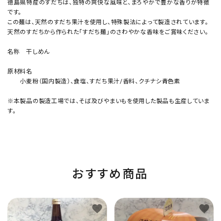
徳島県特産のすだちは、独特の爽快な風味と、まろやかで豊かな香りが特徴
です。
この麺は、天然のすだち果汁を使用し、特殊製法によって製造されています。
天然のすだちから作られた「すだち麺」のさわやかな香味をご賞味ください。
名称 干しめん
原材料名
小麦粉（国内製造）、食塩、すだち果汁/香料、クチナシ青色素
※本製品の製造工場では、そば及びやまいもを使用した製品も生産していま
す。
おすすめ商品
favorite
favorite