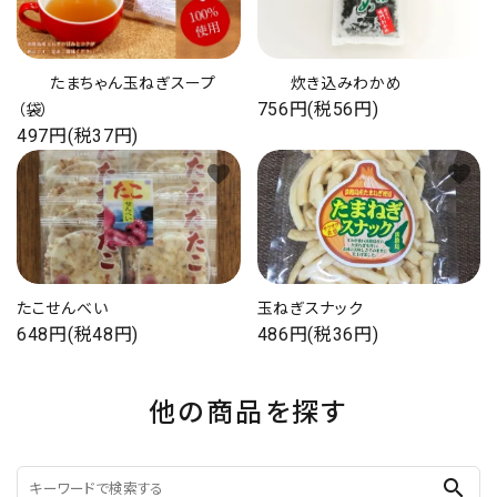
たまちゃん玉ねぎスープ
炊き込みわかめ
756円(税56円)
（袋）
497円(税37円)
favorite
favorite
たこせんべい
玉ねぎスナック
648円(税48円)
486円(税36円)
他の商品を探す
search