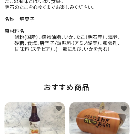
たこの風味とぱりぱり食感。
明石のたこを心ゆくまでお楽しみください。
名称 焼菓子
原材料名
澱粉(国産）、植物油脂、いか、たこ（明石産）、海老、
砂糖、食塩、唐辛子/調味料（アミノ酸等）、膨張剤、
甘味料（ステビア）、(一部にえび、いかを含む）
おすすめ商品
favorite
favorite