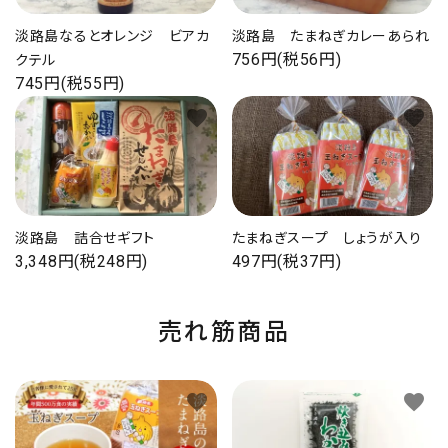
淡路島なるとオレンジ ビアカ
淡路島 たまねぎカレーあられ
756円(税56円)
クテル
745円(税55円)
favorite
favorite
淡路島 詰合せギフト
たまねぎスープ しょうが入り
3,348円(税248円)
497円(税37円)
売れ筋商品
favorite
favorite