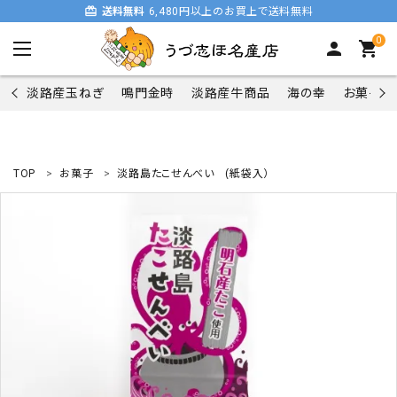
card_giftcard
送料無料
6,480円以上のお買上で送料無料
0
person
shopping_cart
淡路産玉ねぎ
鳴門金時
淡路産牛商品
海の幸
お菓子類
TOP
お菓子
淡路島たこせんべい (紙袋入）
search
商品一覧
淡路産玉ねぎ
鳴門金時
淡路産牛商品