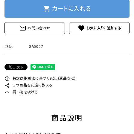
プライバシーポリシー
shopping_cart
カートに入れる
mail_outline
favorite
お問い合わせ
ACCOUNT MENU
型番:
SA5007
ようこそ ゲスト 様
ログイン
新規会員登録
error_outline
特定商取引法に基づく表記 (返品など)
share
この商品を友達に教える
undo
買い物を続ける
商品説明