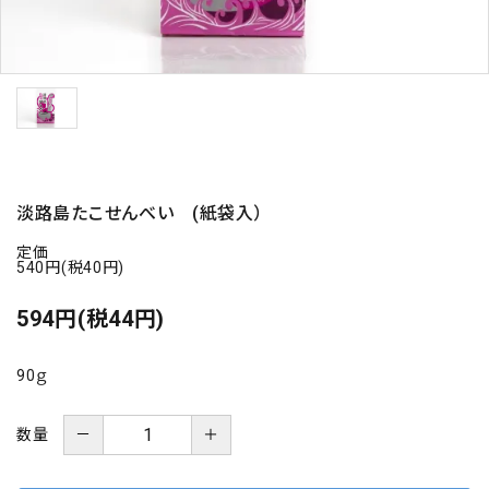
海の幸
お菓子類
一品、調味料
玉ちゃん・雑貨
淡路島たこせんべい (紙袋入）
定価
INFORMATIOM
540円(税40円)
594円(税44円)
会社概要
お支払い・配送
90ｇ
よくある質問
お問い合わせ
－
＋
数量
特定商取引