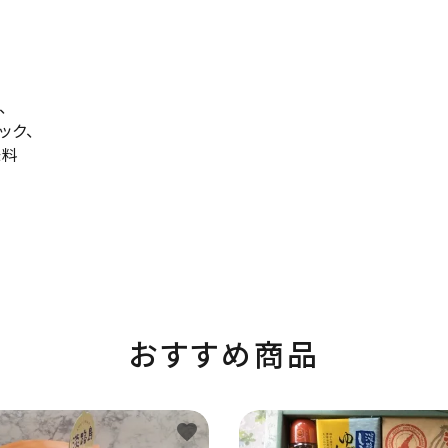
、
ック、
味料
おすすめ商品
favorite