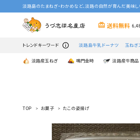
淡路島のたまねぎ・わかめなど、淡路の自然が育んだ美味し
card_giftcard
送料無料
6,
info_outline
トレンドキーワード
淡路島牛乳ドーナツ
玉ねぎ
淡路産玉ねぎ
鳴門金時
淡路産牛商品
TOP
お菓子
たこの姿揚げ
search
商品一覧