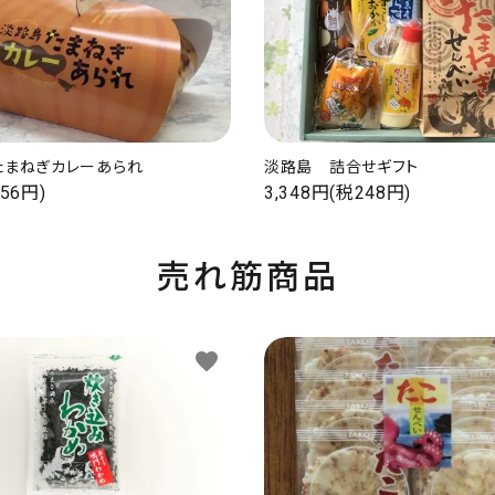
たまねぎカレーあられ
淡路島 詰合せギフト
56円)
3,348円(税248円)
売れ筋商品
favorite