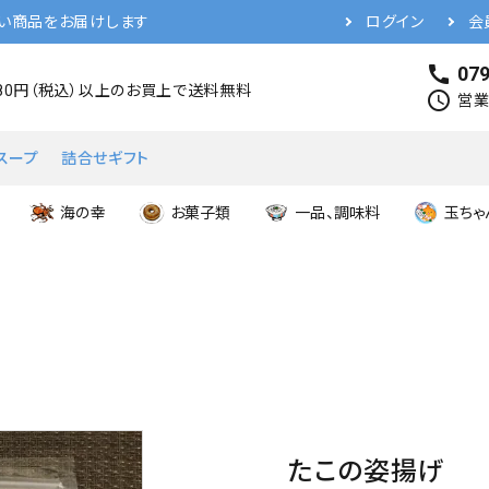
い商品をお届けします
ログイン
会
call
079
480円（税込）以上のお買上で送料無料
schedule
営業時
スープ
詰合せギフト
海の幸
お菓子類
一品、調味料
玉ちゃ
たこの姿揚げ