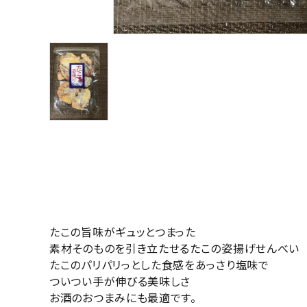
お支払い・配送
よくある質問
お問い合わせ
特定商取引
プライバシーポリシー
ACCOUNT MENU
ようこそ ゲスト 様
たこの旨味がギュッとつまった
素材そのものを引き立たせるたこの姿揚げせんべい
ログイン
新規会員登録
たこのパリパリっとした食感をあっさり塩味で
ついつい手が伸びる美味しさ
お酒のおつまみにも最適です。