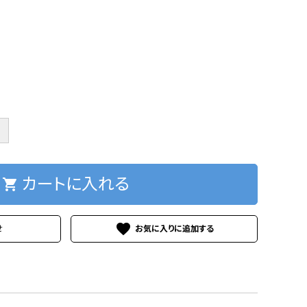
＋
カートに入れる
shopping_cart
favorite
せ