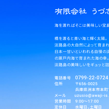
海を渡ればそこは美味しい宝島
橋を渡ると青い海と輝く太陽。
淡路島の大自然によって育まれ
日本一甘いといわれる自慢の
の瀬戸内海で育まれた海の幸
淡路島の美味しいをギュッと詰
0799-22-0724
電話番号
住所 〒656-0025
兵庫県洲本市本町1丁
メール uzusio@awaji-is.o
営業時間 9:00～17:00
定休日 水曜日、土曜日