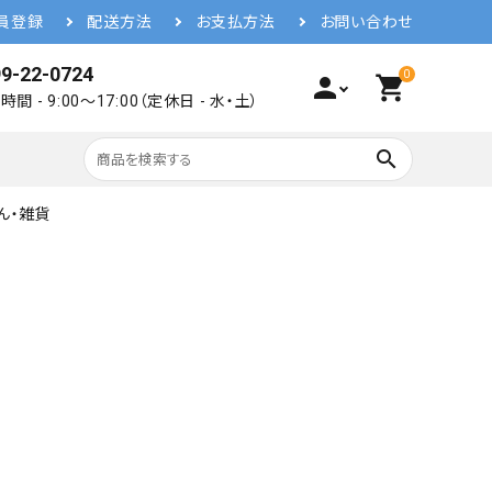
員登録
配送方法
お支払方法
お問い合わせ
9-22-0724
0
person
shopping_cart
間 - 9:00～17:00（定休日 - 水・土）
search
ん・雑貨