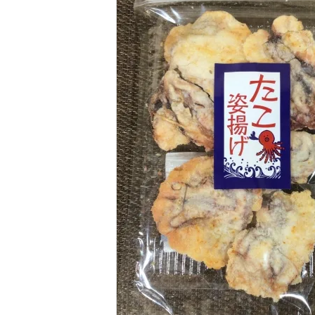
淡路産玉ねぎ
鳴門金時
淡路産牛商品
海の幸
お菓子類
一品、調味料
玉ちゃん・雑貨
INFORMATIOM
会社概要