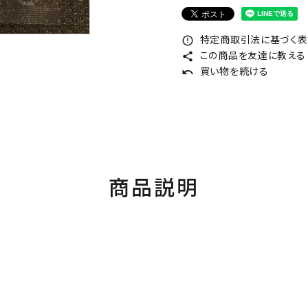
特定商取引法に基づく表記
error_outline
この商品を友達に教える
share
買い物を続ける
undo
商品説明