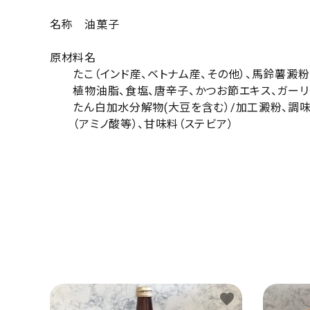
名称 油菓子
原材料名
たこ（インド産、ベトナム産、その他）、馬鈴薯澱粉
植物油脂、食塩、唐辛子、かつお節エキス、ガーリ
たん白加水分解物(大豆を含む）/加工澱粉、調
（アミノ酸等）、甘味料（ステビア）
favorite