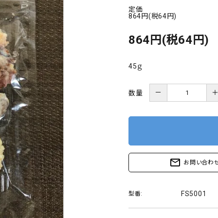
定価
864円(税64円)
864円(税64円)
45ｇ
－
数量
mail_outline
お問い合わ
FS5001
型番: