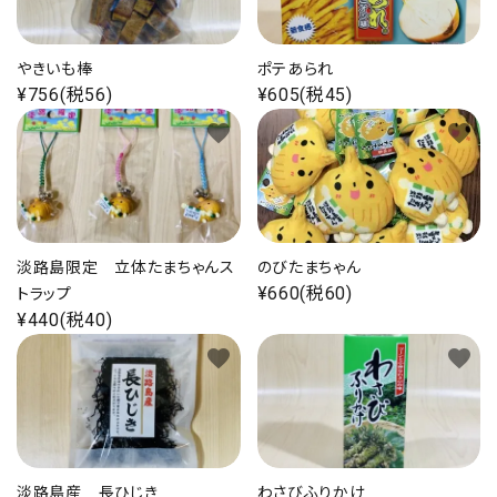
やきいも棒
ポテあられ
¥756(税56)
¥605(税45)
favorite
favorite
淡路島限定 立体たまちゃんス
のびたまちゃん
¥660(税60)
トラップ
¥440(税40)
favorite
favorite
淡路島産 長ひじき
わさびふりかけ