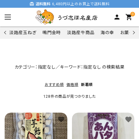
card_giftcard
送料無料
6,480円以上のお買上で送料無料
0
person
shopping_cart
淡路産玉ねぎ
鳴門金時
淡路産牛商品
海の幸
お菓子類
search
カテゴリー：指定なし／キーワード：指定なし の検索結果
おすすめ順
価格順
新着順
商品一覧
128件の商品が見つかりました
淡路産玉ねぎ
favorite
favorite
鳴門金時
淡路産牛商品