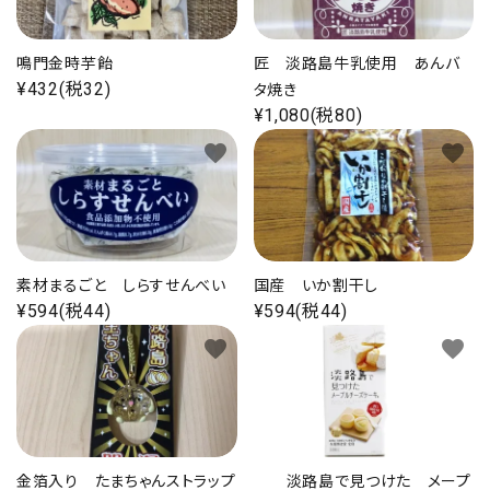
海の幸
鳴門金時芋飴
匠 淡路島牛乳使用 あんバ
¥432(税32)
タ焼き
お菓子類
¥1,080(税80)
favorite
favorite
一品、調味料
玉ちゃん・雑貨
INFORMATIOM
素材まるごと しらすせんべい
国産 いか割干し
¥594(税44)
¥594(税44)
会社概要
favorite
favorite
お支払い・配送
よくある質問
お問い合わせ
特定商取引
金箔入り たまちゃんストラップ
淡路島で見つけた メープ