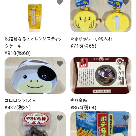
favorite
favorite
淡路島なるとオレンジスティッ
たまちゃん 小物入れ
¥715(税65)
クケーキ
¥918(税68)
favorite
favorite
コロロンうしくん
炙り金時
¥432(税32)
¥864(税64)
favorite
favorite