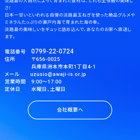
淡路島の大自然によって育まれた食材は、どれも主役級の美味し
さ！
検索する
日本一甘いといわれる自慢の淡路島玉ねぎを使った絶品グルメや
ミネラルたっぷりの瀬戸内海で育まれた海の幸。
淡路島の美味しいをギュッと詰め込んで、あなたのお家へ直送し
ます。
0799-22-0724
電話番号
住所 〒656-0025
兵庫県洲本市本町1丁目4-1
メール uzusio@awaji-is.or.jp
営業時間 9:00～17:00
定休日 水曜日、土曜日
会社概要へ