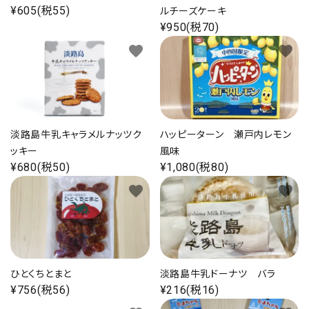
¥605(税55)
プライバシーポリシー
ルチーズケーキ
¥950(税70)
favorite
favorite
ACCOUNT MENU
ようこそ ゲスト 様
淡路島牛乳キャラメルナッツク
ハッピーターン 瀬戸内レモン
ッキー
風味
ログイン
新規会員登録
¥680(税50)
¥1,080(税80)
favorite
favorite
ひとくちとまと
淡路島牛乳ドーナツ バラ
¥756(税56)
¥216(税16)