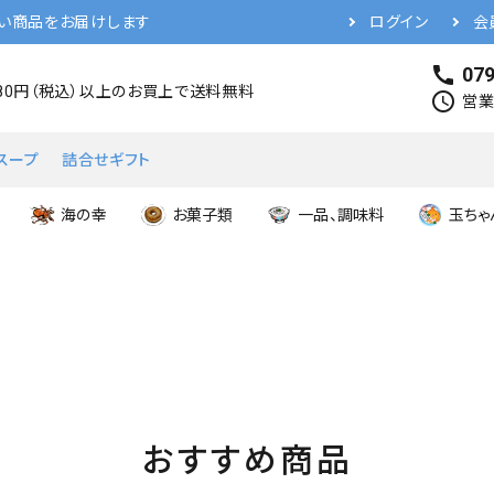
い商品をお届けします
ログイン
会
call
079
480円（税込）以上のお買上で送料無料
schedule
営業時
スープ
詰合せギフト
海の幸
お菓子類
一品、調味料
玉ちゃ
おすすめ商品