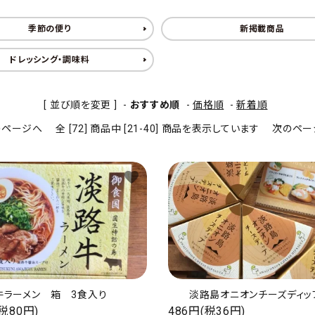
季節の便り
新掲載商品
ドレッシング・調味料
[ 並び順を変更 ]
-
おすすめ順
-
価格順
-
新着順
のページへ
全 [72] 商品中 [21-40] 商品を表示しています
次のペー
favorite
牛ラーメン 箱 3食入り
淡路島オニオンチーズディッ
(税80円)
486円(税36円)