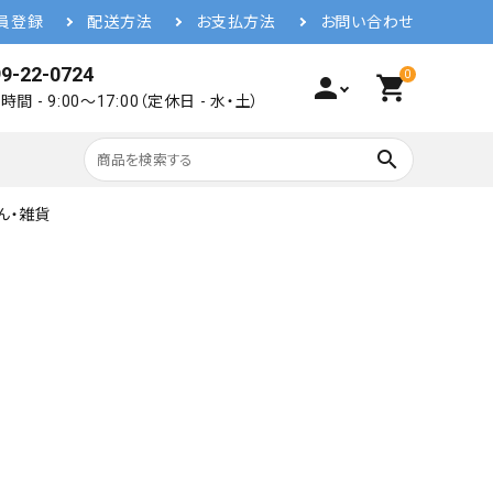
員登録
配送方法
お支払方法
お問い合わせ
9-22-0724
0
person
shopping_cart
間 - 9:00～17:00（定休日 - 水・土）
search
ん・雑貨