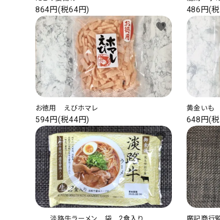
864円(税64円)
486円(税
favorite
お徳用 えびホマレ
黄金いも
594円(税44円)
648円(税
favorite
淡路牛ラーメン 袋 2食入り
廣記商行