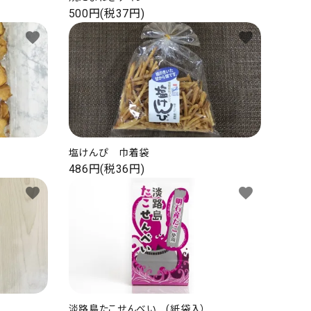
500円(税37円)
favorite
favorite
塩けんぴ 巾着袋
486円(税36円)
favorite
favorite
淡路島たこせんべい (紙袋入）