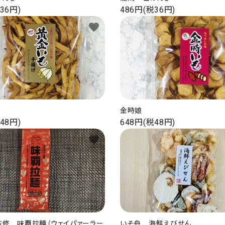
36円)
486円(税36円)
favorite
金時娘
48円)
648円(税48円)
favorite
監修 味覇拉麺（ウェイパァーラー
いそ舟 海鮮えびせん