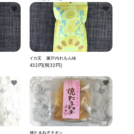
favorite
favorite
イカ天 瀬戸内れもん味
432円(税32円)
favorite
favorite
焼たまねぎチキン