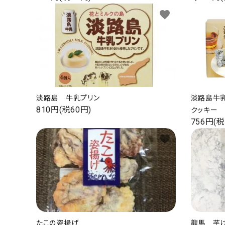
お支払い・配送
favorite
よくある質問
お問い合わせ
特定商取引
プライバシーポリシー
淡路島 牛乳プリン
淡路島牛
810円(税60円)
クッキー
756円(税
favorite
ACCOUNT MENU
ようこそ ゲスト 様
ログイン
新規会員登録
たこの姿揚げ
龍馬 芋