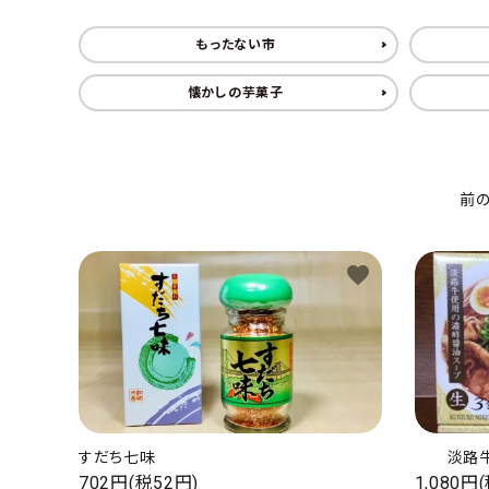
淡路産玉ねぎ
もったない市
鳴門金時
懐かしの芋菓子
淡路産牛商品
海の幸
前
お菓子類
favorite
一品、調味料
玉ちゃん・雑貨
INFORMATIOM
すだち七味
淡路
会社概要
702円(税52円)
1,080円