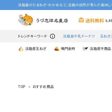
淡路島のたまねぎ・わかめなど、淡路の自然が育んだ美味し
card_giftcard
送料無料
6,
info_outline
トレンドキーワード
淡路島牛乳ドーナツ
玉ねぎ
淡路産玉ねぎ
鳴門金時
淡路産牛商品
TOP
おすすめ商品
search
商品一覧