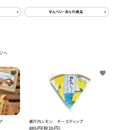
せんべい・あられ商品
ジへ
favorite
favorite
プ
瀬戸内レモン チーズディップ
486円(税36円)