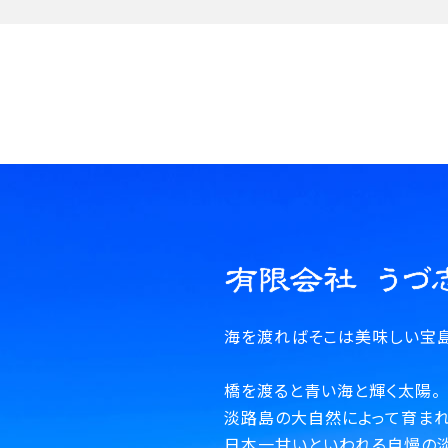
close
海を渡ればそこは美味しい宝島
橋を渡ると青い海と輝く太陽。
淡路島の大自然によって育まれ
日本一甘いといわれる自慢の