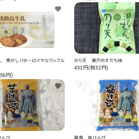
favorite
乳 焦がしバターロイヤルワッフル
のり天 瀬戸内すだち味
432円(税32円)
56円)
favorite
けんぴ
龍馬 塩けんぴ