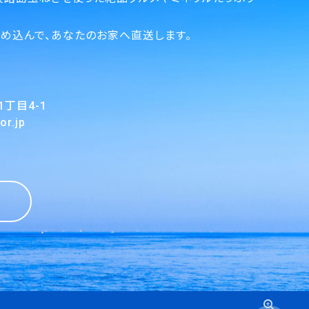
。
め込んで、あなたのお家へ直送します。
目4-1
r.jp
zoom_in