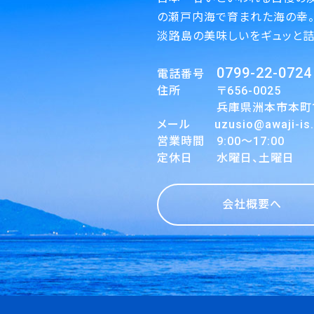
の瀬戸内海で育まれた海の幸
淡路島の美味しいをギュッと詰
0799-22-0724
電話番号
住所 〒656-0025
兵庫県洲本市本町1丁
メール uzusio@awaji-is.o
営業時間 9:00～17:00
定休日 水曜日、土曜日
会社概要へ