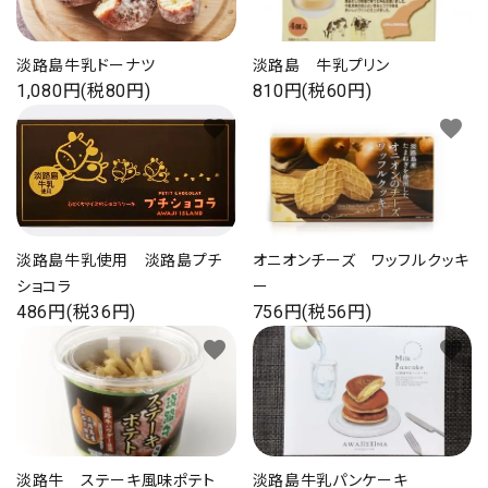
プライバシーポリシー
淡路島牛乳ドーナツ
淡路島 牛乳プリン
1,080円(税80円)
810円(税60円)
favorite
favorite
ACCOUNT MENU
ようこそ ゲスト 様
ログイン
新規会員登録
淡路島牛乳使用 淡路島プチ
オニオンチーズ ワッフルクッキ
ショコラ
ー
486円(税36円)
756円(税56円)
favorite
favorite
淡路牛 ステーキ風味ポテト
淡路島牛乳パンケーキ