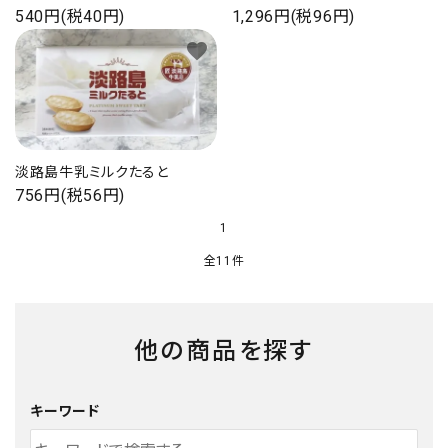
540円(税40円)
1,296円(税96円)
favorite
淡路島牛乳ミルクたると
756円(税56円)
1
全11件
他の商品を探す
キーワード