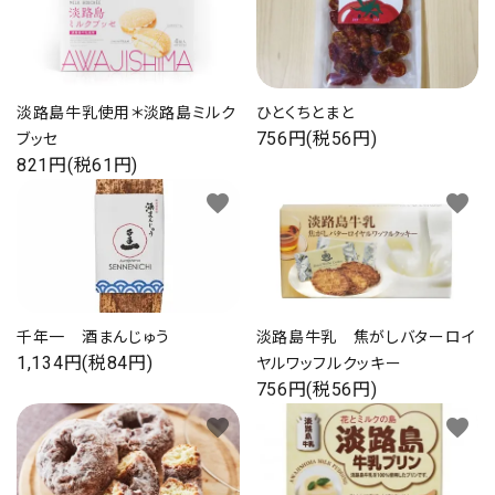
海の幸
お菓子類
淡路島牛乳使用＊淡路島ミルク
ひとくちとまと
756円(税56円)
ブッセ
一品、調味料
821円(税61円)
favorite
favorite
玉ちゃん・雑貨
INFORMATIOM
会社概要
千年一 酒まんじゅう
淡路島牛乳 焦がしバターロイ
1,134円(税84円)
お支払い・配送
ヤルワッフルクッキー
756円(税56円)
よくある質問
favorite
favorite
お問い合わせ
特定商取引