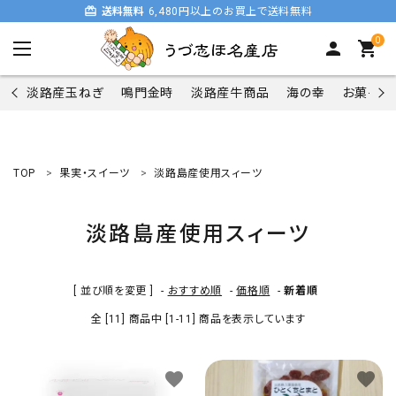
card_giftcard
送料無料
6,480円以上のお買上で送料無料
0
person
shopping_cart
淡路産玉ねぎ
鳴門金時
淡路産牛商品
海の幸
お菓子類
TOP
果実・スイーツ
淡路島産使用スィーツ
search
淡路島産使用スィーツ
商品一覧
[ 並び順を変更 ]
-
おすすめ順
-
価格順
-
新着順
淡路産玉ねぎ
全 [11] 商品中 [1-11] 商品を表示しています
鳴門金時
favorite
favorite
淡路産牛商品