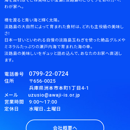
海を渡ればそこは美味しい宝島。淡路島のごちそうをあの方へ、
カテゴリー
わが家へ。
橋を渡ると青い海と輝く太陽。
淡路島の大自然によって育まれた食材は、どれも主役級の美味し
さ！
検索する
日本一甘いといわれる自慢の淡路島玉ねぎを使った絶品グルメや
ミネラルたっぷりの瀬戸内海で育まれた海の幸。
淡路島の美味しいをギュッと詰め込んで、あなたのお家へ直送し
ます。
0799-22-0724
電話番号
住所 〒656-0025
兵庫県洲本市本町1丁目4-1
メール uzusio@awaji-is.or.jp
営業時間 9:00～17:00
定休日 水曜日、土曜日
会社概要へ