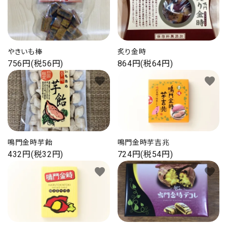
海の幸
お菓子類
やきいも棒
炙り金時
756円(税56円)
864円(税64円)
一品、調味料
favorite
favorite
玉ちゃん・雑貨
INFORMATIOM
鳴門金時芋飴
鳴門金時芋吉兆
会社概要
432円(税32円)
724円(税54円)
お支払い・配送
favorite
favorite
よくある質問
お問い合わせ
特定商取引