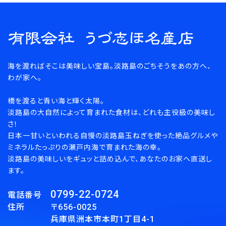
キーワード
海を渡ればそこは美味しい宝島。淡路島のごちそうをあの方へ、
カテゴリー
わが家へ。
橋を渡ると青い海と輝く太陽。
淡路島の大自然によって育まれた食材は、どれも主役級の美味し
さ！
検索する
日本一甘いといわれる自慢の淡路島玉ねぎを使った絶品グルメや
ミネラルたっぷりの瀬戸内海で育まれた海の幸。
淡路島の美味しいをギュッと詰め込んで、あなたのお家へ直送し
ます。
0799-22-0724
電話番号
住所 〒656-0025
兵庫県洲本市本町1丁目4-1