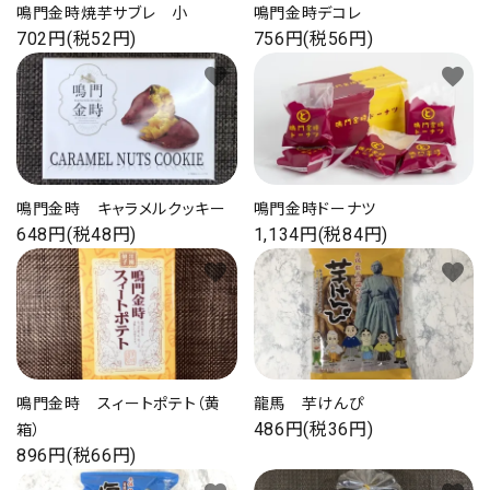
鳴門金時焼芋サブレ 小
鳴門金時デコレ
プライバシーポリシー
702円(税52円)
756円(税56円)
favorite
favorite
ACCOUNT MENU
ようこそ ゲスト 様
鳴門金時 キャラメルクッキー
鳴門金時ドーナツ
648円(税48円)
1,134円(税84円)
ログイン
新規会員登録
favorite
favorite
鳴門金時 スィートポテト（黄
龍馬 芋けんぴ
486円(税36円)
箱）
896円(税66円)