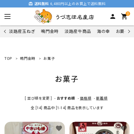
card_giftcard
送料無料
6,480円以上のお買上で送料無料
0
person
shopping_cart
淡路産玉ねぎ
鳴門金時
淡路産牛商品
海の幸
お菓子類
TOP
鳴門金時
お菓子
search
お菓子
商品一覧
[ 並び順を変更 ]
-
おすすめ順
-
価格順
-
新着順
淡路産玉ねぎ
全 [14] 商品中 [1-14] 商品を表示しています
鳴門金時
favorite
favorite
淡路産牛商品