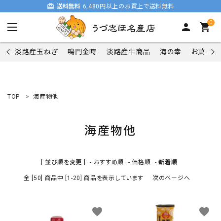
card_giftcard
送料無料
6,480円以上のお買上で送料無料
0
person
shopping_cart
淡路産玉ねぎ
鳴門金時
淡路産牛商品
海の幸
お菓子類
TOP
海産物他
search
海産物他
商品一覧
[ 並び順を変更 ]
-
おすすめ順
-
価格順
-
新着順
淡路産玉ねぎ
全 [50] 商品中 [1-20] 商品を表示しています
次のページへ
鳴門金時
favorite
favorite
淡路産牛商品