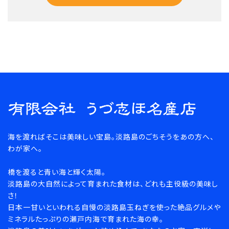
キーワード
海を渡ればそこは美味しい宝島。淡路島のごちそうをあの方へ、
カテゴリー
わが家へ。
橋を渡ると青い海と輝く太陽。
淡路島の大自然によって育まれた食材は、どれも主役級の美味し
さ！
検索する
日本一甘いといわれる自慢の淡路島玉ねぎを使った絶品グルメや
ミネラルたっぷりの瀬戸内海で育まれた海の幸。