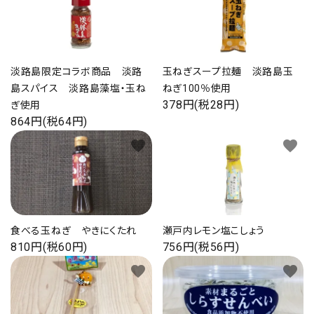
海の幸
お菓子類
淡路島限定コラボ商品 淡路
玉ねぎスープ拉麺 淡路島玉
島スパイス 淡路島藻塩・玉ね
ねぎ100％使用
一品、調味料
378円(税28円)
ぎ使用
864円(税64円)
玉ちゃん・雑貨
favorite
favorite
INFORMATIOM
会社概要
お支払い・配送
食べる玉ねぎ やきにくたれ
瀬戸内レモン塩こしょう
810円(税60円)
756円(税56円)
よくある質問
favorite
favorite
お問い合わせ
特定商取引