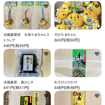
favorite
favorite
淡路島限定 立体たまちゃんス
のびたまちゃん
660円(税60円)
トラップ
440円(税40円)
favorite
favorite
淡路島産 長ひじき
わさびふりかけ
691円(税51円)
648円(税48円)
favorite
favorite