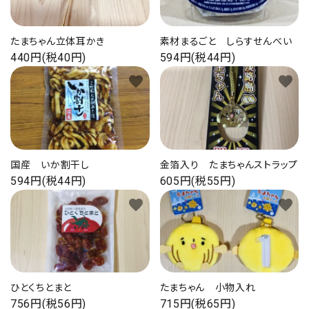
プライバシーポリシー
たまちゃん立体耳かき
素材まるごと しらすせんべい
440円(税40円)
594円(税44円)
favorite
favorite
ACCOUNT MENU
ようこそ ゲスト 様
ログイン
新規会員登録
国産 いか割干し
金箔入り たまちゃんストラップ
594円(税44円)
605円(税55円)
favorite
favorite
ひとくちとまと
たまちゃん 小物入れ
756円(税56円)
715円(税65円)