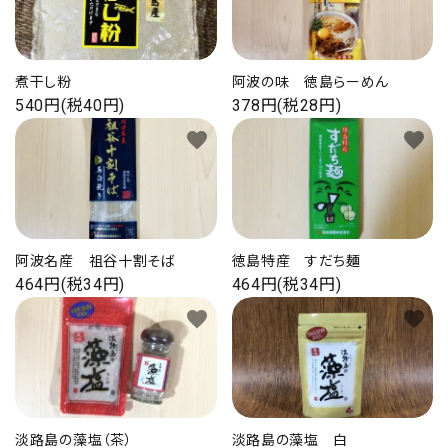
煮干し粉
阿波の味 徳島らーめん
540円(税40円)
378円(税28円)
favorite
favorite
阿波名産 祖谷十割そば
徳島特産 すだち麺
464円(税34円)
464円(税34円)
favorite
favorite
淡路島の藻塩（茶）
淡路島の藻塩 白