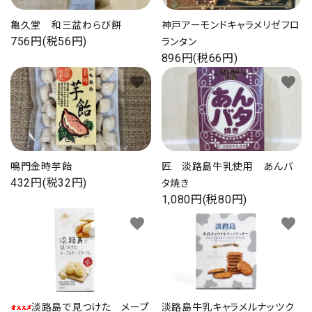
プライバシーポリシー
亀久堂 和三盆わらび餅
神戸アーモンドキャラメリゼフロ
756円(税56円)
ランタン
896円(税66円)
favorite
favorite
ACCOUNT MENU
ようこそ ゲスト 様
ログイン
新規会員登録
鳴門金時芋飴
匠 淡路島牛乳使用 あんバ
432円(税32円)
タ焼き
1,080円(税80円)
favorite
favorite
淡路島で見つけた メープ
淡路島牛乳キャラメルナッツク