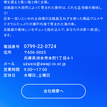
橋を渡ると青い海と輝く太陽。
淡路島の大自然によって育まれた食材は、どれも主役級の美味し
さ！
検索する
日本一甘いといわれる自慢の淡路島玉ねぎを使った絶品グルメや
ミネラルたっぷりの瀬戸内海で育まれた海の幸。
淡路島の美味しいをギュッと詰め込んで、あなたのお家へ直送し
ます。
0799-22-0724
電話番号
住所 〒656-0025
兵庫県洲本市本町1丁目4-1
メール uzusio@awaji-is.or.jp
営業時間 9:00～17:00
定休日 水曜日、土曜日
会社概要へ