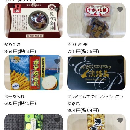
favorite
favorite
炙り金時
やきいも棒
864円(税64円)
756円(税56円)
favorite
favorite
ポテあられ
プレミアムエクセレントショコラ
605円(税45円)
淡路島
864円(税64円)
favorite
favorite