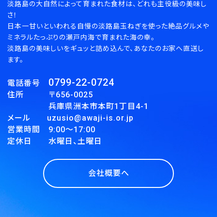
淡路島の大自然によって育まれた食材は、どれも主役級の美味し
さ！
検索する
日本一甘いといわれる自慢の淡路島玉ねぎを使った絶品グルメや
ミネラルたっぷりの瀬戸内海で育まれた海の幸。
淡路島の美味しいをギュッと詰め込んで、あなたのお家へ直送し
ます。
0799-22-0724
電話番号
住所 〒656-0025
兵庫県洲本市本町1丁目4-1
メール uzusio@awaji-is.or.jp
営業時間 9:00～17:00
定休日 水曜日、土曜日
会社概要へ