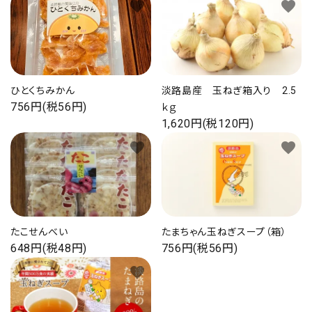
favorite
favorite
ひとくちみかん
淡路島産 玉ねぎ箱入り 2.5
756円(税56円)
ｋｇ
1,620円(税120円)
favorite
favorite
たこせんべい
たまちゃん玉ねぎスープ（箱）
648円(税48円)
756円(税56円)
favorite