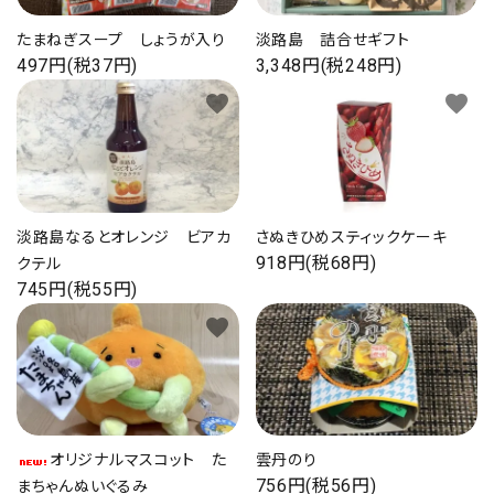
プライバシーポリシー
たまねぎスープ しょうが入り
淡路島 詰合せギフト
497円(税37円)
3,348円(税248円)
favorite
favorite
ACCOUNT MENU
ようこそ ゲスト 様
淡路島なるとオレンジ ビアカ
さぬきひめスティックケーキ
ログイン
新規会員登録
918円(税68円)
クテル
745円(税55円)
favorite
favorite
オリジナルマスコット た
雲丹のり
756円(税56円)
まちゃんぬいぐるみ