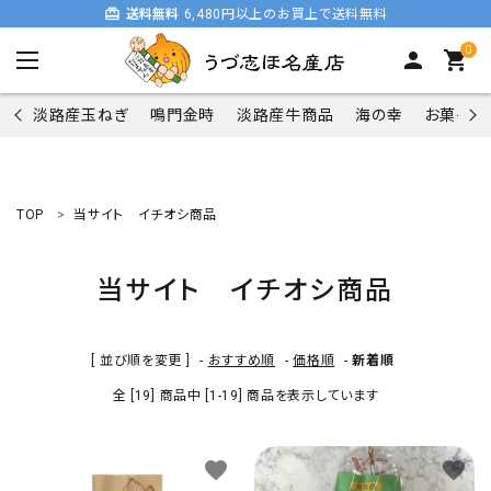
card_giftcard
送料無料
6,480円以上のお買上で送料無料
0
person
shopping_cart
淡路産玉ねぎ
鳴門金時
淡路産牛商品
海の幸
お菓子類
TOP
当サイト イチオシ商品
search
当サイト イチオシ商品
商品一覧
[ 並び順を変更 ]
-
おすすめ順
-
価格順
-
新着順
淡路産玉ねぎ
全 [19] 商品中 [1-19] 商品を表示しています
鳴門金時
favorite
favorite
淡路産牛商品