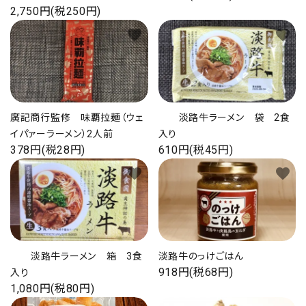
2,750円(税250円)
favorite
favorite
廣記商行監修 味覇拉麺（ウェ
淡路牛ラーメン 袋 2食
イパァーラーメン）2人前
入り
378円(税28円)
610円(税45円)
favorite
favorite
淡路牛ラーメン 箱 3食
淡路牛のっけごはん
918円(税68円)
入り
1,080円(税80円)