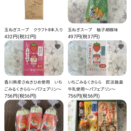
海の幸
お菓子類
玉ねぎスープ クラフト8本入り
玉ねぎスープ 柚子胡椒味
432円(税32円)
497円(税37円)
一品、調味料
favorite
favorite
玉ちゃん・雑貨
INFORMATIOM
香川県産さぬきひめ使用 いち
いちごみるくきらら 匠淡路島
会社概要
ごみるくきらら～パフェプリン～
牛乳使用～パフェプリン～
756円(税56円)
756円(税56円)
お支払い・配送
favorite
favorite
よくある質問
お問い合わせ
特定商取引